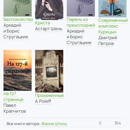
Беспокойство
Парень из
Современный
Криста
Аркадий
преисподней
комплекс
Астарт Шень
и Борис
Аркадий
Курицын
Стругацкие
и Борис
Дмитрий
Стругацкие
Петров
На 127
Прокаженные
странице
A.Poleff
Павел
Крапчитов
0
354
Все книги автора:
Жанна Штиль