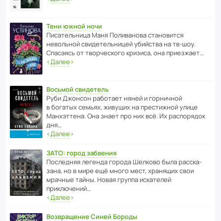
Тени южной ночи
Писа­тель­ница Маня Поли­ва­нова стано­вится
невольной свиде­тель­ницей убийства на тв-шоу.
Спасаясь от твор­че­с­кого кризиса, она приезжает…
‹
Далее
›
Восьмой свидетель
Руби Джонсон рабо­тает няней и горни­чной
в богатых семьях, живущих на прес­ти­жной улице
Манх­эт­тена. Она знает про них всё. Их распо­рядок
дня…
‹
Далее
›
ЗАТО: город забвения
После­дняя легенда города Шелково была расска­
зана, но в мире ещё много мест, хранящих свои
мрачные тайны. Новая группа иска­телей
приключений…
‹
Далее
›
Возвращение Синей Бороды