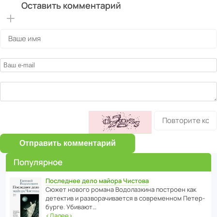
Оставить комментарий
Отправить комментарий
Популярное
Последнее дело майора Чистова
Сюжет нового романа Водо­ла­з­кина пост­роен как
дете­ктив и разво­ра­чи­ва­ется в совре­менном Пете­р­
бурге. Убивают…
‹
Далее
›