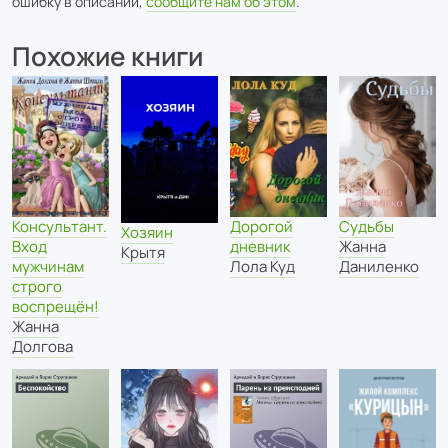
ошибку в описании,
сообщите нам об этом
.
Похожие книги
Дорогой
Консультант.
Судьбы
Хозяин
дневник
Вход
Жанна
Крытя
Лола Куд
мужчинам
Даниленко
строго
воспрещён!
Жанна
Долгова