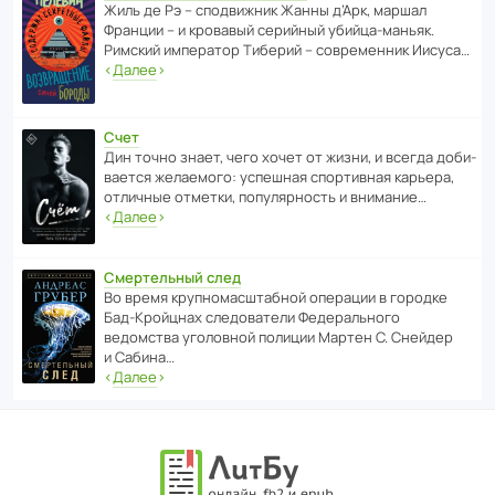
Жиль де Рэ – спод­ви­жник Жанны д’Арк, маршал
Франции – и кровавый серийный убийца-маньяк.
Римский импе­ратор Тиберий – совре­менник Иисуса…
‹
Далее
›
Счет
Дин точно знает, чего хочет от жизни, и всегда доби­
ва­ется жела­е­мого: успе­шная спор­ти­вная карьера,
отли­чные отметки, попу­ля­р­ность и внимание…
‹
Далее
›
Смертельный след
Во время круп­но­мас­ш­та­бной операции в городке
Бад‑Крой­цнах следо­ва­тели Феде­раль­ного
ведомства уголо­вной полиции Мартен С. Снейдер
и Сабина…
‹
Далее
›