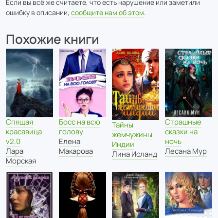
Если вы всё же считаете, что есть нарушение или заметили
ошибку в описании,
сообщите нам об этом
.
Похожие книги
Спящая
Страшные
Босс на всю
Тайны
красавица
сказки на
голову
жемчужины
v2.0
ночь
Елена
Индии
Лара
Лесана Мур
Макарова
Лина Исланд
Морская