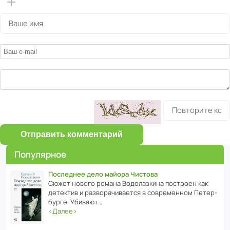
Отправить комментарий
Популярное
Последнее дело майора Чистова
Сюжет нового романа Водо­ла­з­кина пост­роен как
дете­ктив и разво­ра­чи­ва­ется в совре­менном Пете­р­
бурге. Убивают…
‹
Далее
›