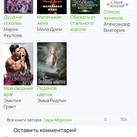
Список
Душа на
Маленькая
Сбежать от
женихов
осколки
жена
стального
Александер
Мария
Мила Дрим
короля
Виатория
Акулова
Ледяной
Мой сводный
цветок
враг
Эмма Ридлин
Эмилия
Грант
0
304
Все книги автора:
Лара Морская
Оставить комментарий