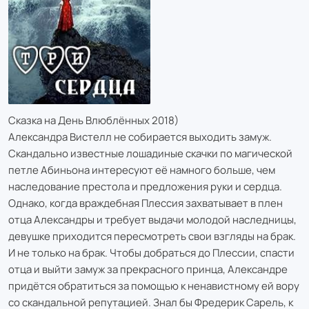
Сказка на День Влюблённых 2018)
Александра Вистелл не собирается выходить замуж.
Скандально известные лошадиные скачки по магической
петле Абиньона интересуют её намного больше, чем
наследование престола и предложения руки и сердца.
Однако, когда враждебная Плессия захватывает в плен
отца Александры и требует выдачи молодой наследницы,
девушке приходится пересмотреть свои взгляды на брак.
И не только на брак. Чтобы добраться до Плессии, спасти
отца и выйти замуж за прекрасного принца, Александре
придётся обратиться за помощью к ненавистному ей вору
со скандальной репутацией. Знал бы Фредерик Сарель, к