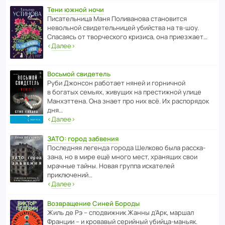
Тени южной ночи
Писа­тель­ница Маня Поли­ва­нова стано­вится
невольной свиде­тель­ницей убийства на тв-шоу.
Спасаясь от твор­че­с­кого кризиса, она приезжает…
‹
Далее
›
Восьмой свидетель
Руби Джонсон рабо­тает няней и горни­чной
в богатых семьях, живущих на прес­ти­жной улице
Манх­эт­тена. Она знает про них всё. Их распо­рядок
дня…
‹
Далее
›
ЗАТО: город забвения
После­дняя легенда города Шелково была расска­
зана, но в мире ещё много мест, хранящих свои
мрачные тайны. Новая группа иска­телей
приключений…
‹
Далее
›
Возвращение Синей Бороды
Жиль де Рэ – спод­ви­жник Жанны д’Арк, маршал
Франции – и кровавый серийный убийца-маньяк.