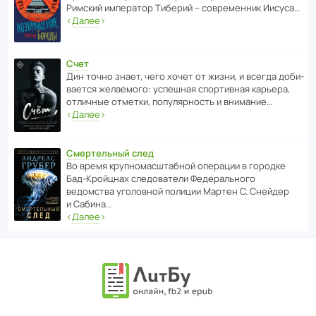
Римский импе­ратор Тиберий – совре­менник Иисуса…
‹
Далее
›
Счет
Дин точно знает, чего хочет от жизни, и всегда доби­
ва­ется жела­е­мого: успе­шная спор­ти­вная карьера,
отли­чные отметки, попу­ля­р­ность и внимание…
‹
Далее
›
Смертельный след
Во время круп­но­мас­ш­та­бной операции в городке
Бад‑Крой­цнах следо­ва­тели Феде­раль­ного
ведомства уголо­вной полиции Мартен С. Снейдер
и Сабина…
‹
Далее
›