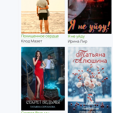
Похищенное сердце
Я не уйду
Клод Мазет
Ирина Лир
Секрет Ведьмы