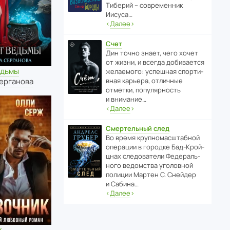
Тиберий – совре­менник
Иисуса…
‹
Далее
›
Счет
Дин точно знает, чего хочет
от жизни, и всегда доби­ва­ется
едьмы
жела­е­мого: успе­шная спор­ти­
вная карьера, отли­чные
Серганова
отметки, попу­ля­р­ность
и внимание…
‹
Далее
›
Смертельный след
Во время круп­но­мас­ш­та­бной
операции в городке Бад‑Крой­
цнах следо­ва­тели Феде­раль­
ного ведомства уголо­вной
полиции Мартен С. Снейдер
и Сабина…
‹
Далее
›
к