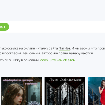
нет
лько ссылка на онлайн читалку сайта
ЛитНет
. И мы верим, что про
с их согласия. Тем самым, авторские права
не
нарушаются.
метили ошибку в описании,
сообщите нам об этом
.