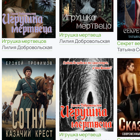
Игрушка мертвеца
Лилия Добровольская
Игрушка мертвецов
Секрет в
Лилия Добровольская
Татьяна 
Игрушка мертвеца
Сказочни