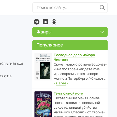
Жанры
Популярное
Последнее дело майора
Чистова
ься угнаться
Сюжет нового романа Водо­ла­з­
кина пост­роен как дете­ктив
и разво­ра­чи­ва­ется в совре­
ляют в
менном Пете­р­бурге. Убивают…
‹
Далее
›
Тени южной ночи
Писа­тель­ница Маня Поли­ва­
нова стано­вится невольной
свиде­тель­ницей убийства
на тв-шоу. Спасаясь от твор­че­
с­кого кризиса, она приезжает…