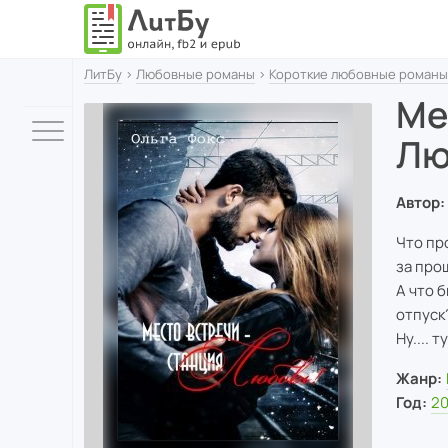
ЛитБу
›
Любовные романы
›
Короткие любовные романы
Ме
Лю
Автор:
Что пр
за про
А что 
отпуск
Ну.... 
Жанр:
Год:
20