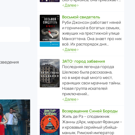
‹
Далее
›
Восьмой свидетель
Руби Джонсон рабо­тает няней
и горни­чной в богатых семьях,
живущих на прес­ти­жной улице
Манх­эт­тена. Она знает про них
всё. Их распо­рядок дня…
‹
Далее
›
ЗАТО: город забвения
изведения
После­дняя легенда города
Шелково была расска­зана,
но в мире ещё много мест,
хранящих свои мрачные тайны.
Новая группа иска­телей
приключений…
‹
Далее
›
Возвращение Синей Бороды
Жиль де Рэ – спод­ви­жник
Жанны д’Арк, маршал Франции –
и кровавый серийный убийца-
маньяк. Римский импе­ратор