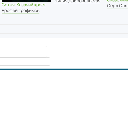
Лилия Добровольская
Сотня. Казачий крест
Серж Олл
Ерофей Трофимов