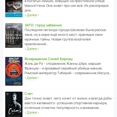
в богатых семьях, живущих на прес­ти­жной улице
Манх­эт­тена. Она знает про них всё. Их распо­рядок
дня…
‹
Далее
›
ЗАТО: город забвения
После­дняя легенда города Шелково была расска­
зана, но в мире ещё много мест, хранящих свои
мрачные тайны. Новая группа иска­телей
приключений…
‹
Далее
›
Возвращение Синей Бороды
Жиль де Рэ – спод­ви­жник Жанны д’Арк, маршал
Франции – и кровавый серийный убийца-маньяк.
Римский импе­ратор Тиберий – совре­менник Иисуса…
‹
Далее
›
Счет
Дин точно знает, чего хочет от жизни, и всегда доби­
ва­ется жела­е­мого: успе­шная спор­ти­вная карьера,
отли­чные отметки, попу­ля­р­ность и внимание…
‹
Далее
›