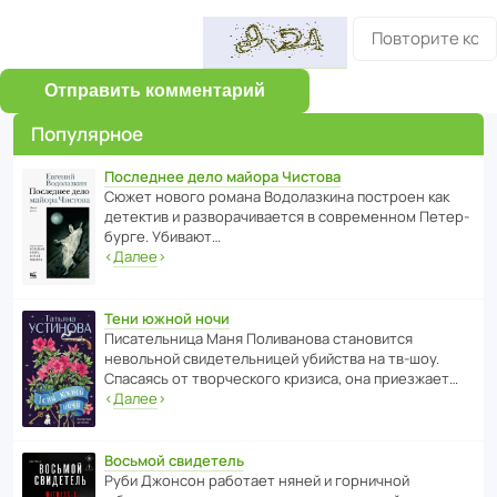
Отправить комментарий
Популярное
Последнее дело майора Чистова
Сюжет нового романа Водо­ла­з­кина пост­роен как
дете­ктив и разво­ра­чи­ва­ется в совре­менном Пете­р­
бурге. Убивают…
‹
Далее
›
Тени южной ночи
Писа­тель­ница Маня Поли­ва­нова стано­вится
невольной свиде­тель­ницей убийства на тв-шоу.
Спасаясь от твор­че­с­кого кризиса, она приезжает…
‹
Далее
›
Восьмой свидетель
Руби Джонсон рабо­тает няней и горни­чной