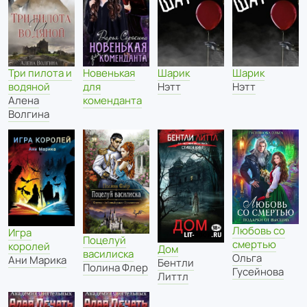
Три пилота и
Новенькая
Шарик
Шарик
водяной
для
Нэтт
Нэтт
Алена
коменданта
Волгина
Любовь со
Игра
Поцелуй
смертью
королей
Дом
василиска
Ольга
Ани Марика
Бентли
Полина Флер
Гусейнова
Литтл