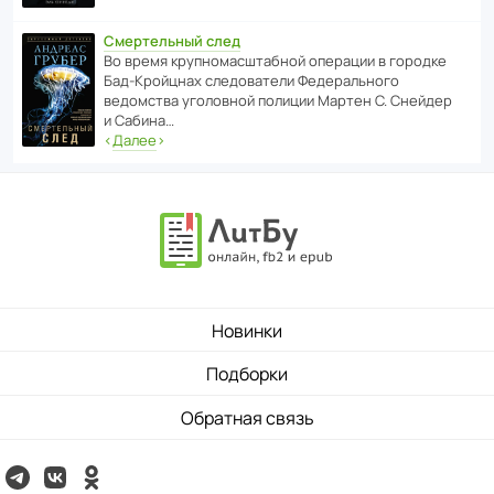
Смертельный след
Во время круп­но­мас­ш­та­бной операции в городке
Бад‑Крой­цнах следо­ва­тели Феде­раль­ного
ведомства уголо­вной полиции Мартен С. Снейдер
и Сабина…
‹
Далее
›
Новинки
Подборки
Обратная связь