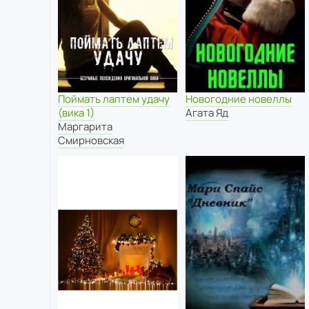
Поймать лаптем удачу
Новогодние новеллы
(вика 1)
Агата Яд
Маргарита
Смирновская