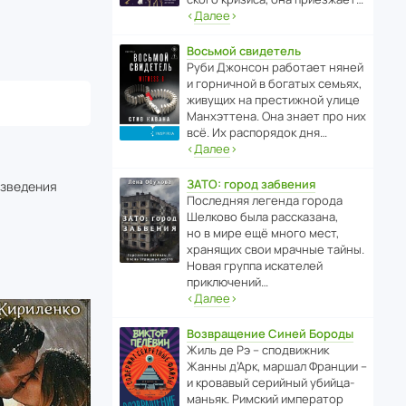
‹
Далее
›
Восьмой свидетель
Руби Джонсон рабо­тает няней
и горни­чной в богатых семьях,
живущих на прес­ти­жной улице
Манх­эт­тена. Она знает про них
всё. Их распо­рядок дня…
‹
Далее
›
ЗАТО: город забвения
изведения
После­дняя легенда города
Шелково была расска­зана,
но в мире ещё много мест,
хранящих свои мрачные тайны.
Новая группа иска­телей
приключений…
‹
Далее
›
Возвращение Синей Бороды
Жиль де Рэ – спод­ви­жник
Жанны д’Арк, маршал Франции –
и кровавый серийный убийца-
маньяк. Римский импе­ратор