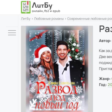
ЛитБу
›
Любовные романы
›
Современные любовные ро
Ра
Автор:
Как за
Две ве
поджид
Пригла
Жанр:
Год:
20