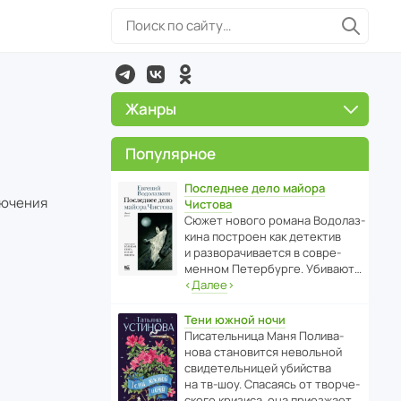
Жанры
Популярное
Последнее дело майора
лючения
Чистова
Сюжет нового романа Водо­ла­з­
кина пост­роен как дете­ктив
и разво­ра­чи­ва­ется в совре­
менном Пете­р­бурге. Убивают…
‹
Далее
›
Тени южной ночи
Писа­тель­ница Маня Поли­ва­
нова стано­вится невольной
свиде­тель­ницей убийства
на тв-шоу. Спасаясь от твор­че­
с­кого кризиса, она приезжает…