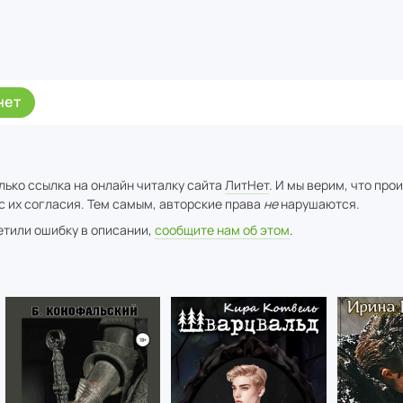
нет
лько ссылка на онлайн читалку сайта
ЛитНет
. И мы верим, что про
с их согласия. Тем самым, авторские права
не
нарушаются.
метили ошибку в описании,
сообщите нам об этом
.