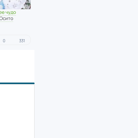
ее чудо
 Осито
0
331