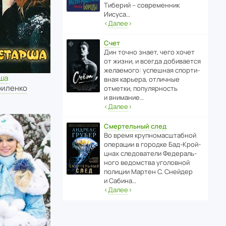
Тиберий – совре­менник
Иисуса…
‹
Далее
›
Счет
Дин точно знает, чего хочет
от жизни, и всегда доби­ва­ется
жела­е­мого: успе­шная спор­ти­
ша
вная карьера, отли­чные
риленко
отметки, попу­ля­р­ность
и внимание…
‹
Далее
›
Смертельный след
Во время круп­но­мас­ш­та­бной
операции в городке Бад‑Крой­
цнах следо­ва­тели Феде­раль­
ного ведомства уголо­вной
полиции Мартен С. Снейдер
и Сабина…
‹
Далее
›