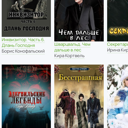
Инквизитор. Часть 6.
Шварцвальд. Чем
Секретар
Длань Господня
дальше в лес
Ирина Ки
Борис Конофальский
Кира Кортвель