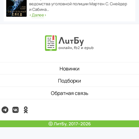
ведомства уголо­вной полиции Мартен С. Снейдер
и Сабина…
‹
Далее
›
Новинки
Подборки
Обратная связь
ⓒ ЛитБу, 2017–2026