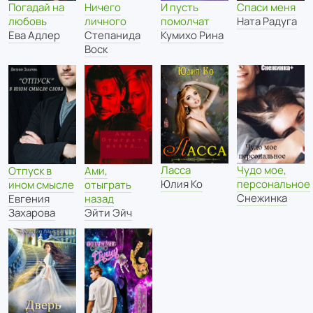
Погадай на
Ничего
И пусть
Спаси меня
любовь
личного
помолчат
Ната Радуга
Ева Адлер
Степанида
Кумихо Рина
Воск
Ласса
Чудо мое,
Отпуск в
Ами,
Юлия Ко
персональное
ином смысле
отыграть
Снежинка
Евгения
назад
Захарова
Эйти Эйч