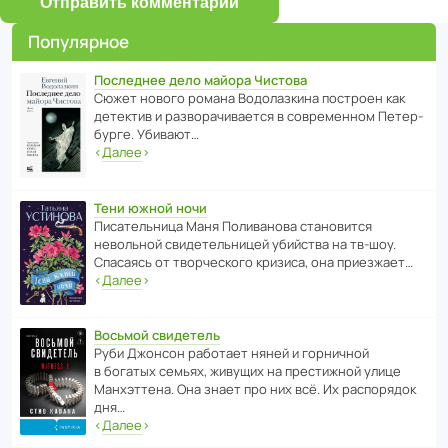
Отправить комментарий
Популярное
Последнее дело майора Чистова
Сюжет нового романа Водо­ла­з­кина пост­роен как
дете­ктив и разво­ра­чи­ва­ется в совре­менном Пете­р­
бурге. Убивают…
‹
Далее
›
Тени южной ночи
Писа­тель­ница Маня Поли­ва­нова стано­вится
невольной свиде­тель­ницей убийства на тв-шоу.
Спасаясь от твор­че­с­кого кризиса, она приезжает…
‹
Далее
›
Восьмой свидетель
Руби Джонсон рабо­тает няней и горни­чной
в богатых семьях, живущих на прес­ти­жной улице
Манх­эт­тена. Она знает про них всё. Их распо­рядок
дня…
‹
Далее
›