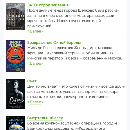
ЗАТО: город забвения
После­дняя легенда города Шелково была расска­
зана, но в мире ещё много мест, хранящих свои
мрачные тайны. Новая группа иска­телей
приключений…
‹
Далее
›
Возвращение Синей Бороды
Жиль де Рэ – спод­ви­жник Жанны д’Арк, маршал
Франции – и кровавый серийный убийца-маньяк.
Римский импе­ратор Тиберий – совре­менник Иисуса…
‹
Далее
›
Счет
Дин точно знает, чего хочет от жизни, и всегда доби­
ва­ется жела­е­мого: успе­шная спор­ти­вная карьера,
отли­чные отметки, попу­ля­р­ность и внимание…
‹
Далее
›
Смертельный след
Во время круп­но­мас­ш­та­бной операции в городке
Бад‑Крой­цнах следо­ва­тели Феде­раль­ного