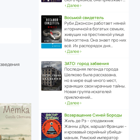
‹
Далее
›
Восьмой свидетель
Руби Джонсон рабо­тает няней
и горни­чной в богатых семьях,
живущих на прес­ти­жной улице
Манх­эт­тена. Она знает про них
всё. Их распо­рядок дня…
‹
Далее
›
ЗАТО: город забвения
изведения
После­дняя легенда города
Шелково была расска­зана,
но в мире ещё много мест,
хранящих свои мрачные тайны.
Новая группа иска­телей
приключений…
‹
Далее
›
Возвращение Синей Бороды
Жиль де Рэ – спод­ви­жник
Жанны д’Арк, маршал Франции –
и кровавый серийный убийца-
маньяк. Римский импе­ратор