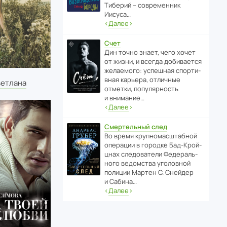
Тиберий – совре­менник
Иисуса…
‹
Далее
›
Счет
Дин точно знает, чего хочет
от жизни, и всегда доби­ва­ется
жела­е­мого: успе­шная спор­ти­
вная карьера, отли­чные
ветлана
отметки, попу­ля­р­ность
и внимание…
‹
Далее
›
Смертельный след
Во время круп­но­мас­ш­та­бной
операции в городке Бад‑Крой­
цнах следо­ва­тели Феде­раль­
ного ведомства уголо­вной
полиции Мартен С. Снейдер
и Сабина…
‹
Далее
›