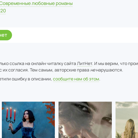
Современные любовные романы
020
нет
лько ссылка на онлайн читалку сайта
ЛитНет
. И мы верим, что про
с их согласия. Тем самым, авторские права
не
нарушаются.
метили ошибку в описании,
сообщите нам об этом
.