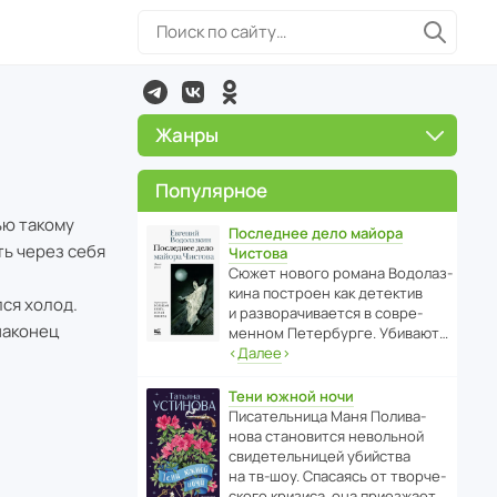
Жанры
Популярное
ью такому
Последнее дело майора
ть через себя
Чистова
Сюжет нового романа Водо­ла­з­
кина пост­роен как дете­ктив
лся холод.
и разво­ра­чи­ва­ется в совре­
наконец
менном Пете­р­бурге. Убивают…
‹
Далее
›
Тени южной ночи
Писа­тель­ница Маня Поли­ва­
нова стано­вится невольной
свиде­тель­ницей убийства
на тв-шоу. Спасаясь от твор­че­
с­кого кризиса, она приезжает…