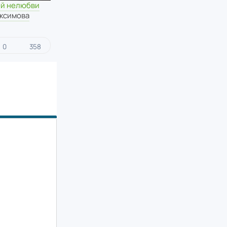
ей нелюбви
ксимова
0
358