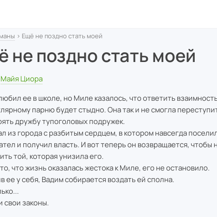
маны
› Ещё не поздно стать моей
ё не поздно стать моей
Майя Циора
любил ее в школе, но Миле казалось, что ответить взаимност
лярному парню будет стыдно. Она так и не смогла переступи
рять дружбу тупоголовых подружек.
ал из города с разбитым сердцем, в котором навсегда посели
ател и получил власть. И вот теперь он возвращается, чтобы 
ить той, которая унизила его.
 то, что жизнь оказалась жестока к Миле, его не остановило.
в ее у себя, Вадим собирается воздать ей сполна.
ько...
и свои законы.