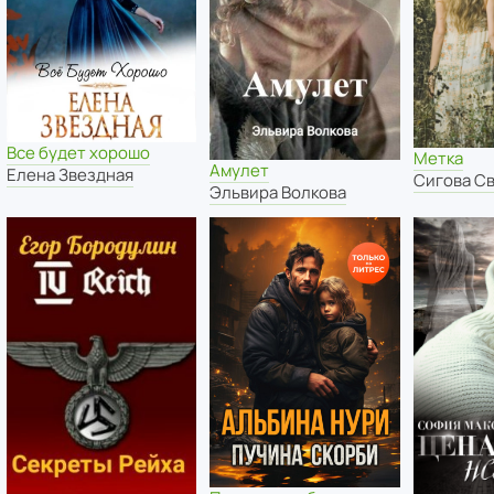
Все будет хорошо
Метка
Амулет
Елена Звездная
Сигова С
Эльвира Волкова