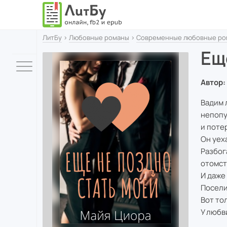
ЛитБу
›
Любовные романы
›
Современные любовные ро
Ещ
Автор:
Вадим 
непопу
и поте
Он уех
Разбог
отомст
И даже
Посели
Вот тол
У любв