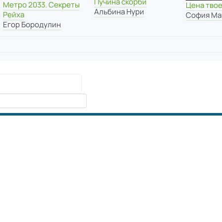
Пучина скорби
Метро 2033. Секреты
Цена тво
Альбина Нури
Рейха
София Ма
Егор Бородулин