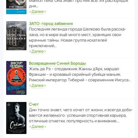
Манх­эт­тена. Она знает про них всё. Их распо­рядок
дня…
‹
Далее
›
ЗАТО: город забвения
После­дняя легенда города Шелково была расска­
зана, но в мире ещё много мест, хранящих свои
мрачные тайны. Новая группа иска­телей
приключений…
‹
Далее
›
Возвращение Синей Бороды
Жиль де Рэ – спод­ви­жник Жанны д’Арк, маршал
Франции – и кровавый серийный убийца-маньяк.
Римский импе­ратор Тиберий – совре­менник Иисуса…
‹
Далее
›
Счет
Дин точно знает, чего хочет от жизни, и всегда доби­
ва­ется жела­е­мого: успе­шная спор­ти­вная карьера,
отли­чные отметки, попу­ля­р­ность и внимание…
‹
Далее
›