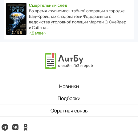
Смертельный след
Во время круп­но­мас­ш­та­бной операции в городке
Бад‑Крой­цнах следо­ва­тели Феде­раль­ного
ведомства уголо­вной полиции Мартен С. Снейдер
и Сабина…
‹
Далее
›
Новинки
Подборки
Обратная связь