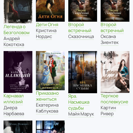
Дети Огня
Второй
Второй
Легенда о
Кристина
встречный
встречный
Безголовом
Нордис
Сказочница
Оксана
Андрей
Зиентек
Кокотюха
Приказано
Карнавал
Терпкое
Яра.
жениться
иллюзий
послевкусие
Насмешка
Екатерина
Диера
Картин
судьбы
Каблукова
Нарбаева
Ривер
Майя Марук