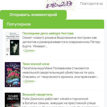
Отправить комментарий
Популярное
Последнее дело майора Чистова
Сюжет нового романа Водо­ла­з­кина пост­роен как
дете­ктив и разво­ра­чи­ва­ется в совре­менном Пете­р­
бурге. Убивают…
‹
Далее
›
Тени южной ночи
Писа­тель­ница Маня Поли­ва­нова стано­вится
невольной свиде­тель­ницей убийства на тв-шоу.
Спасаясь от твор­че­с­кого кризиса, она приезжает…
‹
Далее
›
Восьмой свидетель
Руби Джонсон рабо­тает няней и горни­чной
в богатых семьях, живущих на прес­ти­жной улице