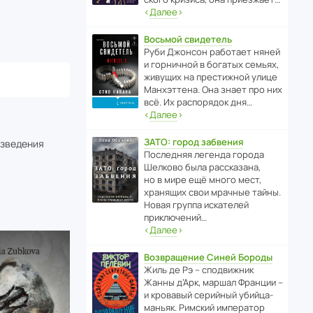
‹
Далее
›
Восьмой свидетель
Руби Джонсон рабо­тает няней
и горни­чной в богатых семьях,
живущих на прес­ти­жной улице
Манх­эт­тена. Она знает про них
всё. Их распо­рядок дня…
‹
Далее
›
ЗАТО: город забвения
изведения
После­дняя легенда города
Шелково была расска­зана,
но в мире ещё много мест,
хранящих свои мрачные тайны.
Новая группа иска­телей
приключений…
‹
Далее
›
Возвращение Синей Бороды
Жиль де Рэ – спод­ви­жник
Жанны д’Арк, маршал Франции –
и кровавый серийный убийца-
маньяк. Римский импе­ратор