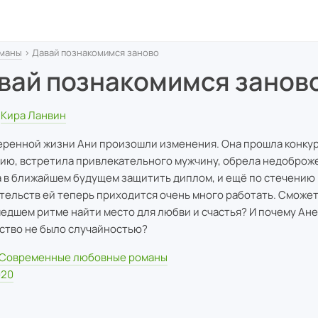
маны
› Давай познакомимся заново
вай познакомимся занов
Кира Ланвин
еренной жизни Ани произошли изменения. Она прошла конкур
ию, встретила привлекательного мужчину, обрела недоброж
 в ближайшем будущем защитить диплом, и ещё по стечению
тельств ей теперь приходится очень много работать. Сможет 
едшем ритме найти место для любви и счастья? И почему Ане
ство не было случайностью?
Современные любовные романы
020