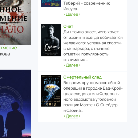
Тиберий – совре­менник
Иисуса…
‹
Далее
›
Счет
Дин точно знает, чего хочет
от жизни, и всегда доби­ва­ется
жела­е­мого: успе­шная спор­ти­
атмение
вная карьера, отли­чные
кова
отметки, попу­ля­р­ность
и внимание…
‹
Далее
›
Смертельный след
Во время круп­но­мас­ш­та­бной
операции в городке Бад‑Крой­
цнах следо­ва­тели Феде­раль­
ного ведомства уголо­вной
полиции Мартен С. Снейдер
и Сабина…
‹
Далее
›