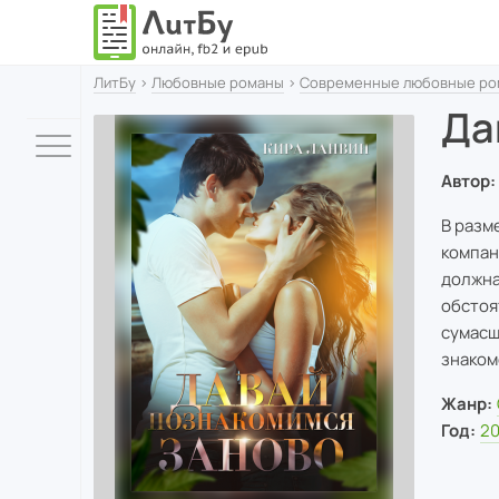
ЛитБу
›
Любовные романы
›
Современные любовные ро
Да
Автор:
В разм
компан
должна
обстоя
сумасш
знаком
Жанр:
Год:
2