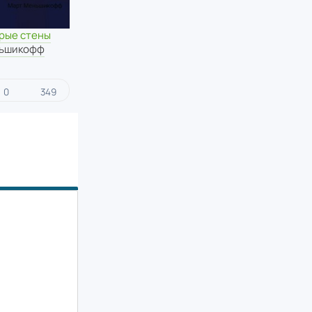
ерые стены
ньшикофф
0
349