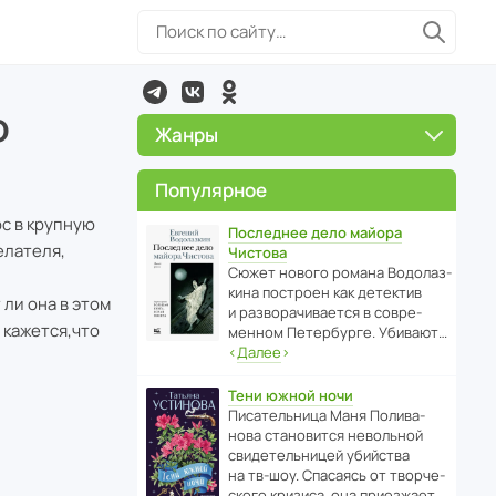
о
Жанры
Популярное
с в крупную
Последнее дело майора
елателя,
Чистова
Сюжет нового романа Водо­ла­з­
кина пост­роен как дете­ктив
ли она в этом
и разво­ра­чи­ва­ется в совре­
 кажется,что
менном Пете­р­бурге. Убивают…
‹
Далее
›
Тени южной ночи
Писа­тель­ница Маня Поли­ва­
нова стано­вится невольной
свиде­тель­ницей убийства
на тв-шоу. Спасаясь от твор­че­
с­кого кризиса, она приезжает…