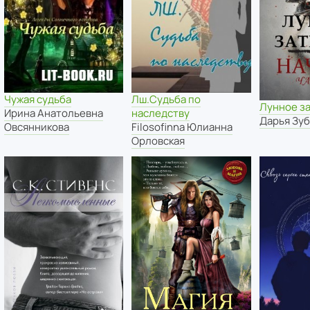
Чужая судьба
Лш.Судьба по
Лунное з
Ирина Анатольевна
наследству
Дарья Зуб
Овсянникова
Filosofinna Юлианна
Орловская