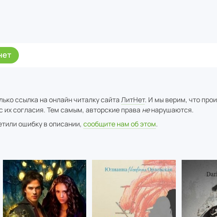
нет
лько ссылка на онлайн читалку сайта
ЛитНет
. И мы верим, что про
с их согласия. Тем самым, авторские права
не
нарушаются.
метили ошибку в описании,
сообщите нам об этом
.