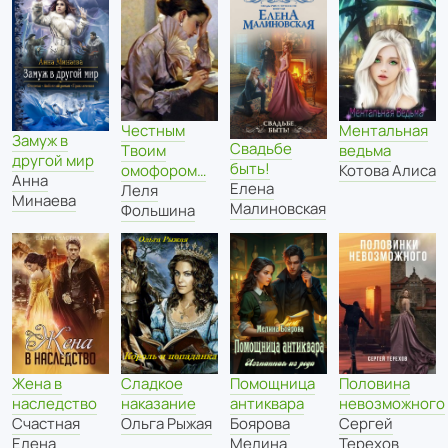
Честным
Ментальная
Замуж в
Свадьбе
Твоим
ведьма
другой мир
быть!
омофором…
Котова Алиса
Анна
Елена
Леля
Минаева
Малиновская
Фольшина
Сладкое
Помощница
Жена в
Половина
наказание
антиквара
наследство
невозможного
Ольга Рыжая
Боярова
Счастная
Сергей
Мелина
Елена
Терехов