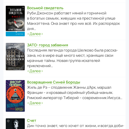
Восьмой свидетель
Руби Джонсон рабо­тает няней и горни­чной
в богатых семьях, живущих на прес­ти­жной улице
Манх­эт­тена. Она знает про них всё. Их распо­рядок
дня…
‹
Далее
›
ЗАТО: город забвения
После­дняя легенда города Шелково была расска­
зана, но в мире ещё много мест, хранящих свои
мрачные тайны. Новая группа иска­телей
приключений…
‹
Далее
›
Возвращение Синей Бороды
Жиль де Рэ – спод­ви­жник Жанны д’Арк, маршал
Франции – и кровавый серийный убийца-маньяк.
Римский импе­ратор Тиберий – совре­менник Иисуса…
‹
Далее
›
Счет
Дин точно знает, чего хочет от жизни, и всегда доби­