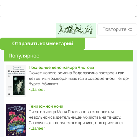
Отправить комментарий
Популярное
Последнее дело майора Чистова
Сюжет нового романа Водо­ла­з­кина пост­роен как
дете­ктив и разво­ра­чи­ва­ется в совре­менном Пете­р­
бурге. Убивают…
‹
Далее
›
Тени южной ночи
Писа­тель­ница Маня Поли­ва­нова стано­вится
невольной свиде­тель­ницей убийства на тв-шоу.
Спасаясь от твор­че­с­кого кризиса, она приезжает…
‹
Далее
›