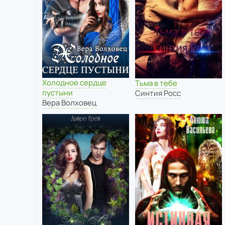
Холодное сердце
Тьма в тебе
пустыни
Синтия Росс
Вера Волховец