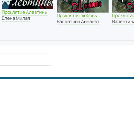
Проклятие Алевтины
Проклятая любовь
Проклята
Елена Милая
Валентина Аннанет
Валентин