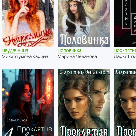
Неудачница
Половинка
Прокляти
Микиртумова Карина
Марина Леванова
Дарья По