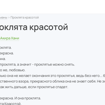
маны
› Проклята красотой
оклята красотой
Акира Хани
оклята.
екрасна.
чна.
 проклята, а значит - проклятье можно снять.
о же, любовью.
ько она не желает окончания это проклятья, ведь без него... 
ственного взора, прекрасного облика она не знает себя. Не зн
 как жить дальше, если проклятье спадет.
екрасна. И она проклята.
та Красотой.