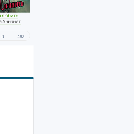
я любить
а Аннанет
0
493