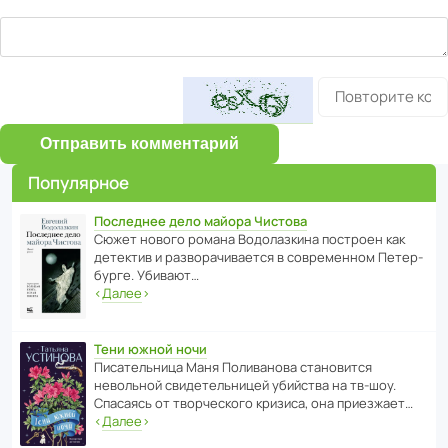
Отправить комментарий
Популярное
Последнее дело майора Чистова
Сюжет нового романа Водо­ла­з­кина пост­роен как
дете­ктив и разво­ра­чи­ва­ется в совре­менном Пете­р­
бурге. Убивают…
‹
Далее
›
Тени южной ночи
Писа­тель­ница Маня Поли­ва­нова стано­вится
невольной свиде­тель­ницей убийства на тв-шоу.
Спасаясь от твор­че­с­кого кризиса, она приезжает…
‹
Далее
›