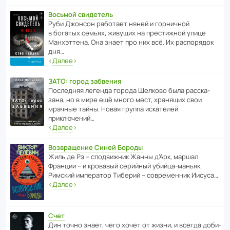
Восьмой свидетель
Руби Джонсон рабо­тает няней и горни­чной
в богатых семьях, живущих на прес­ти­жной улице
Манх­эт­тена. Она знает про них всё. Их распо­рядок
дня…
‹
Далее
›
ЗАТО: город забвения
После­дняя легенда города Шелково была расска­
зана, но в мире ещё много мест, хранящих свои
мрачные тайны. Новая группа иска­телей
приключений…
‹
Далее
›
Возвращение Синей Бороды
Жиль де Рэ – спод­ви­жник Жанны д’Арк, маршал
Франции – и кровавый серийный убийца-маньяк.
Римский импе­ратор Тиберий – совре­менник Иисуса…
‹
Далее
›
Счет
Дин точно знает, чего хочет от жизни, и всегда доби­