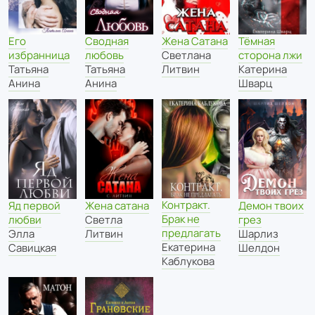
Сводная
Его
Жена Сатана
Тёмная
любовь
избранница
Светлана
сторона лжи
Татьяна
Татьяна
Литвин
Катерина
Анина
Анина
Шварц
Контракт.
Яд первой
Жена сатана
Демон твоих
Брак не
любви
Светла
грез
предлагать
Элла
Литвин
Шарлиз
Екатерина
Савицкая
Шелдон
Каблукова