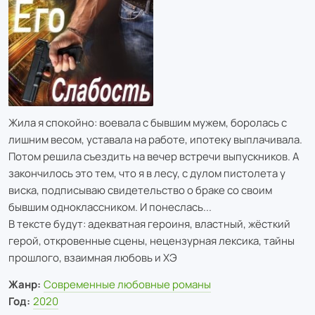
Жила я спокойно: воевала с бывшим мужем, боролась с
лишним весом, уставала на работе, ипотеку выплачивала.
Потом решила съездить на вечер встречи выпускников. А
закончилось это тем, что я в лесу, с дулом пистолета у
виска, подписываю свидетельство о браке со своим
бывшим одноклассником. И понеслась...
В тексте будут: адекватная героиня, властный, жёсткий
герой, откровенные сцены, нецензурная лексика, тайны
прошлого, взаимная любовь и ХЭ
Жанр:
Современные любовные романы
Год:
2020