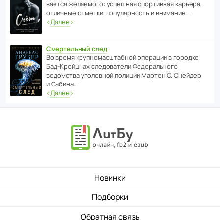
ва­ется жела­е­мого: успе­шная спор­ти­вная карьера,
отли­чные отметки, попу­ля­р­ность и внимание…
‹
Далее
›
Смертельный след
Во время круп­но­мас­ш­та­бной операции в городке
Бад‑Крой­цнах следо­ва­тели Феде­раль­ного
ведомства уголо­вной полиции Мартен С. Снейдер
и Сабина…
‹
Далее
›
Новинки
Подборки
Обратная связь