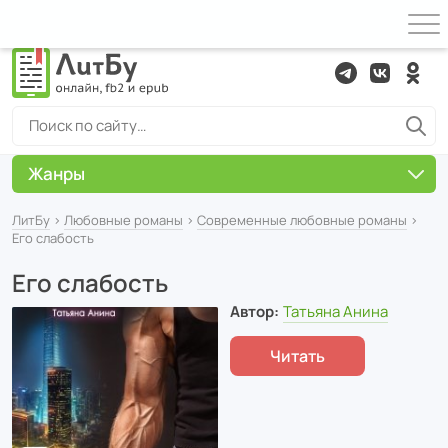
Жанры
ЛитБу
›
Любовные романы
›
Современные любовные романы
›
Его слабость
Его слабость
Автор:
Татьяна Анина
Читать