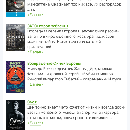
Манх­эт­тена. Она знает про них всё. Их распо­рядок
дня…
‹
Далее
›
ЗАТО: город забвения
После­дняя легенда города Шелково была расска­
зана, но в мире ещё много мест, хранящих свои
мрачные тайны. Новая группа иска­телей
приключений…
‹
Далее
›
Возвращение Синей Бороды
Жиль де Рэ – спод­ви­жник Жанны д’Арк, маршал
Франции – и кровавый серийный убийца-маньяк.
Римский импе­ратор Тиберий – совре­менник Иисуса…
‹
Далее
›
Счет
Дин точно знает, чего хочет от жизни, и всегда доби­
ва­ется жела­е­мого: успе­шная спор­ти­вная карьера,
отли­чные отметки, попу­ля­р­ность и внимание…
‹
Далее
›