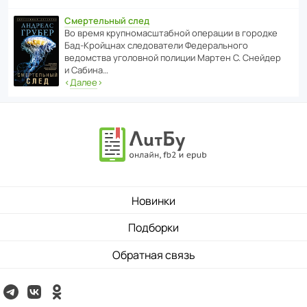
Смертельный след
Во время круп­но­мас­ш­та­бной операции в городке
Бад‑Крой­цнах следо­ва­тели Феде­раль­ного
ведомства уголо­вной полиции Мартен С. Снейдер
и Сабина…
‹
Далее
›
Новинки
Подборки
Обратная связь