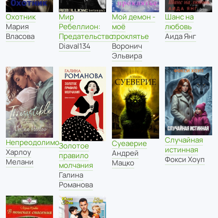
Мир
Охотник
Мой демон -
Шанс на
Ребеллион:
Мария
моё
любовь
Предательство.
Власова
проклятье
Аида Янг
Diaval134
Воронич
Эльвира
Случайная
Непреодолимо
Суеаерие
Золотое
истинная
Харлоу
Андрей
правило
Фокси Хоуп
Мелани
Мацко
молчания
Галина
Романова