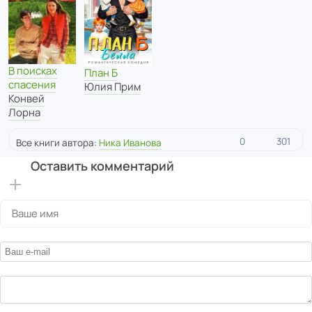
В поисках
План Б
спасения
Юлия Прим
Конвей
Лорна
0
301
Все книги автора:
Ника Иванова
Оставить комментарий