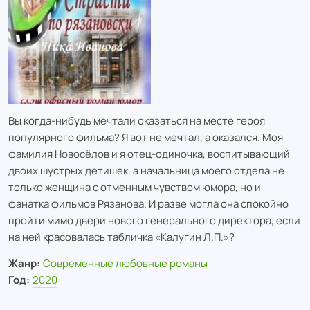
Вы когда-нибудь мечтали оказаться на месте героя
популярного фильма? Я вот не мечтал, а оказался. Моя
фамилия Новосёлов и я отец-одиночка, воспитывающий
двоих шустрых детишек, а начальница моего отдела не
только женщина с отменным чувством юмора, но и
фанатка фильмов Рязанова. И разве могла она спокойно
пройти мимо двери нового генерального директора, если
на ней красовалась табличка «Калугин Л.П.»?
Жанр:
Современные любовные романы
Год:
2020