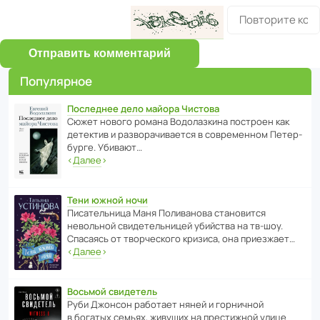
Отправить комментарий
Популярное
Последнее дело майора Чистова
Сюжет нового романа Водо­ла­з­кина пост­роен как
дете­ктив и разво­ра­чи­ва­ется в совре­менном Пете­р­
бурге. Убивают…
‹
Далее
›
Тени южной ночи
Писа­тель­ница Маня Поли­ва­нова стано­вится
невольной свиде­тель­ницей убийства на тв-шоу.
Спасаясь от твор­че­с­кого кризиса, она приезжает…
‹
Далее
›
Восьмой свидетель
Руби Джонсон рабо­тает няней и горни­чной
в богатых семьях, живущих на прес­ти­жной улице