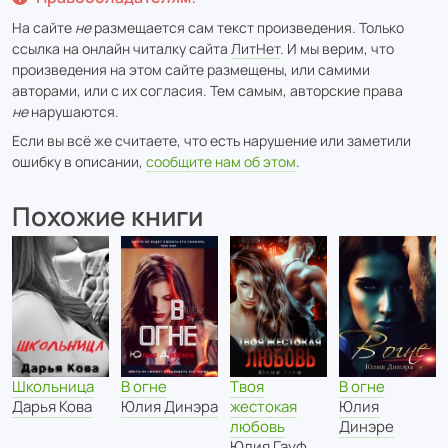
На сайте
не
размещается сам текст произведения. Только
ссылка на онлайн читалку сайта
ЛитНет
. И мы верим, что
произведения на этом сайте размещены, или самими
авторами, или с их согласия. Тем самым, авторские права
не
нарушаются.
Если вы всё же считаете, что есть нарушение или заметили
ошибку в описании,
сообщите нам об этом
.
Похожие книги
В огне
Школьница
В огне
Твоя
Юлия
Дарья Кова
Юлия Динэра
жестокая
Динэре
любовь
Юлия Гауф