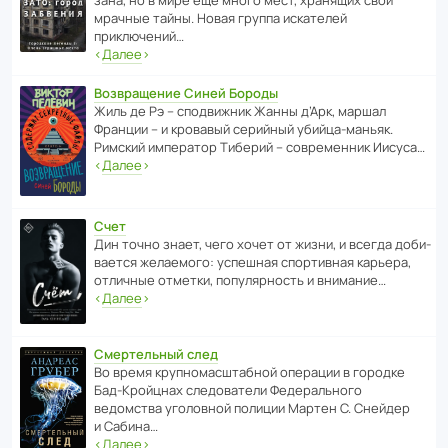
зана, но в мире ещё много мест, хранящих свои
мрачные тайны. Новая группа иска­телей
приключений…
‹
Далее
›
Возвращение Синей Бороды
Жиль де Рэ – спод­ви­жник Жанны д’Арк, маршал
Франции – и кровавый серийный убийца-маньяк.
Римский импе­ратор Тиберий – совре­менник Иисуса…
‹
Далее
›
Счет
Дин точно знает, чего хочет от жизни, и всегда доби­
ва­ется жела­е­мого: успе­шная спор­ти­вная карьера,
отли­чные отметки, попу­ля­р­ность и внимание…
‹
Далее
›
Смертельный след
Во время круп­но­мас­ш­та­бной операции в городке
Бад‑Крой­цнах следо­ва­тели Феде­раль­ного
ведомства уголо­вной полиции Мартен С. Снейдер
и Сабина…
‹
Далее
›