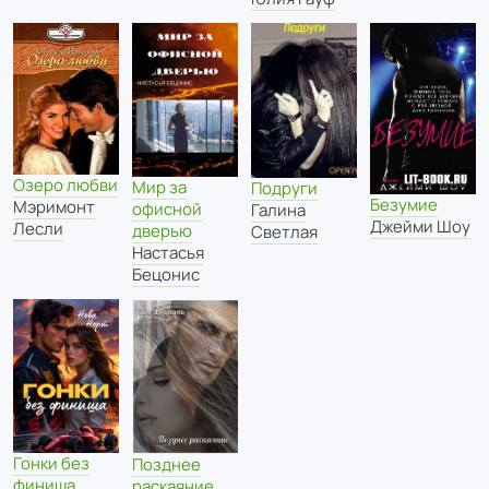
Озеро любви
Мир за
Подруги
Безумие
Мэримонт
офисной
Галина
Джейми Шоу
Лесли
дверью
Светлая
Настасья
Бецонис
Гонки без
Позднее
финиша
раскаяние