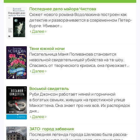
Последнее дело майора Чистова
Сюжет нового романа Водо­ла­з­кина пост­роен как
дете­ктив и разво­ра­чи­ва­ется в совре­менном Пете­р­
бурге. Убивают…
‹
Далее
›
Тени южной ночи
Писа­тель­ница Маня Поли­ва­нова стано­вится
невольной свиде­тель­ницей убийства на тв-шоу.
Спасаясь от твор­че­с­кого кризиса, она приезжает…
‹
Далее
›
Восьмой свидетель
Руби Джонсон рабо­тает няней и горни­чной
в богатых семьях, живущих на прес­ти­жной улице
Манх­эт­тена. Она знает про них всё. Их распо­рядок
дня…
‹
Далее
›
ЗАТО: город забвения
После­дняя легенда города Шелково была расска­