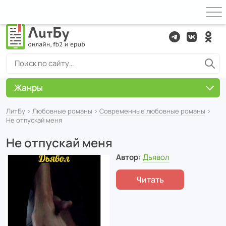
Жанры
ЛитБу
›
Любовные романы
›
Современные любовные романы
›
Не отпускай меня
Не отпускай меня
Автор:
Дьявол
Читать