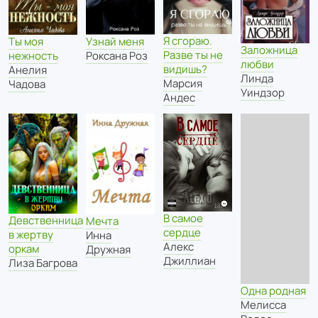
Я сгораю.
Узнай меня
Ты моя
Заложница
Разве ты не
Роксана Роз
нежность
любви
видишь?
Анелия
Линда
Марсия
Чадова
Уиндзор
Андес
В самое
Девственница
Мечта
сердце
в жертву
Инна
Алекс
оркам
Дружная
Джиллиан
Лиза Багрова
Одна родная
Мелисса