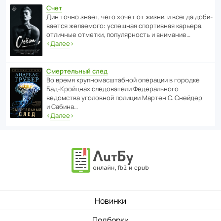
Счет
Дин точно знает, чего хочет от жизни, и всегда доби­
ва­ется жела­е­мого: успе­шная спор­ти­вная карьера,
отли­чные отметки, попу­ля­р­ность и внимание…
‹
Далее
›
Смертельный след
Во время круп­но­мас­ш­та­бной операции в городке
Бад‑Крой­цнах следо­ва­тели Феде­раль­ного
ведомства уголо­вной полиции Мартен С. Снейдер
и Сабина…
‹
Далее
›
Новинки
Подборки