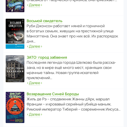
‹
Далее
›
Восьмой свидетель
Руби Джонсон рабо­тает няней и горни­чной
в богатых семьях, живущих на прес­ти­жной улице
Манх­эт­тена. Она знает про них всё. Их распо­рядок
дня…
‹
Далее
›
ЗАТО: город забвения
После­дняя легенда города Шелково была расска­
зана, но в мире ещё много мест, хранящих свои
мрачные тайны. Новая группа иска­телей
приключений…
‹
Далее
›
Возвращение Синей Бороды
Жиль де Рэ – спод­ви­жник Жанны д’Арк, маршал
Франции – и кровавый серийный убийца-маньяк.
Римский импе­ратор Тиберий – совре­менник Иисуса…
‹
Далее
›