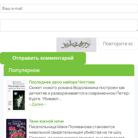
Отправить комментарий
Популярное
Последнее дело майора Чистова
Сюжет нового романа Водо­ла­з­кина пост­роен как
дете­ктив и разво­ра­чи­ва­ется в совре­менном Пете­р­
бурге. Убивают…
‹
Далее
›
Тени южной ночи
Писа­тель­ница Маня Поли­ва­нова стано­вится
невольной свиде­тель­ницей убийства на тв-шоу.
Спасаясь от твор­че­с­кого кризиса, она приезжает…