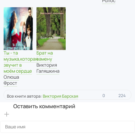
Ролос
Ты - та
Брат на
музыка,которая
замену
звучит в
Виктория
моём сердце
Галяшкина
Олюша
Фрост
0
224
Все книги автора:
Виктория Барская
Оставить комментарий