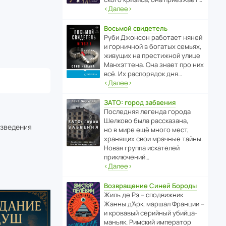
‹
Далее
›
Восьмой свидетель
Руби Джонсон рабо­тает няней
и горни­чной в богатых семьях,
живущих на прес­ти­жной улице
Манх­эт­тена. Она знает про них
всё. Их распо­рядок дня…
‹
Далее
›
ЗАТО: город забвения
После­дняя легенда города
Шелково была расска­зана,
изведения
но в мире ещё много мест,
хранящих свои мрачные тайны.
Новая группа иска­телей
приключений…
‹
Далее
›
Возвращение Синей Бороды
Жиль де Рэ – спод­ви­жник
Жанны д’Арк, маршал Франции –
и кровавый серийный убийца-
маньяк. Римский импе­ратор