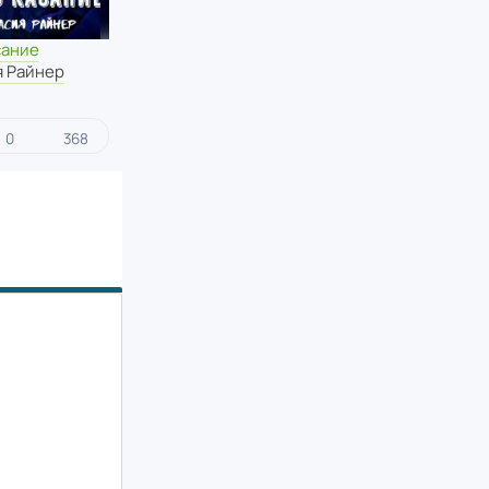
сание
я Райнер
0
368