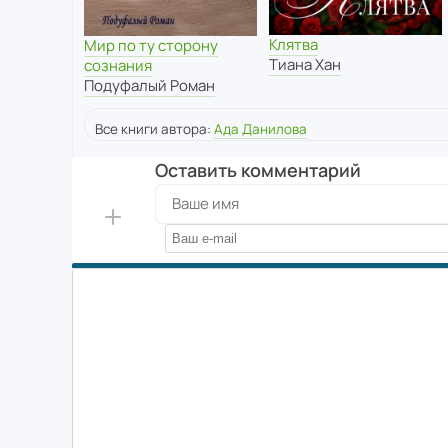
Клятва
Мир по ту сторону
Тиана Хан
сознания
Подуфалый Роман
Все книги автора:
Ада Данилова
Оставить комментарий