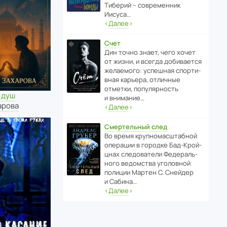
Тиберий – совре­менник
Иисуса…
‹
Далее
›
Счет
Дин точно знает, чего хочет
от жизни, и всегда доби­ва­ется
жела­е­мого: успе­шная спор­ти­
вная карьера, отли­чные
отметки, попу­ля­р­ность
 душ
и внимание…
арова
‹
Далее
›
Смертельный след
Во время круп­но­мас­ш­та­бной
операции в городке Бад‑Крой­
цнах следо­ва­тели Феде­раль­
ного ведомства уголо­вной
полиции Мартен С. Снейдер
и Сабина…
‹
Далее
›