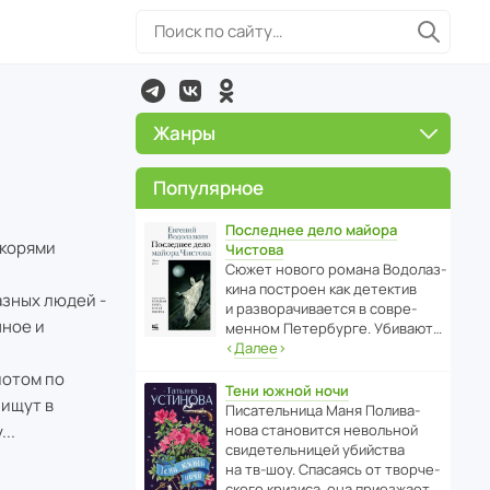
Жанры
Популярное
Последнее дело майора
якорями
Чистова
Сюжет нового романа Водо­ла­з­
кина пост­роен как дете­ктив
азных людей -
и разво­ра­чи­ва­ется в совре­
нное и
менном Пете­р­бурге. Убивают…
‹
Далее
›
потом по
Тени южной ночи
 ищут в
Писа­тель­ница Маня Поли­ва­
..
нова стано­вится невольной
свиде­тель­ницей убийства
на тв-шоу. Спасаясь от твор­че­
с­кого кризиса, она приезжает…