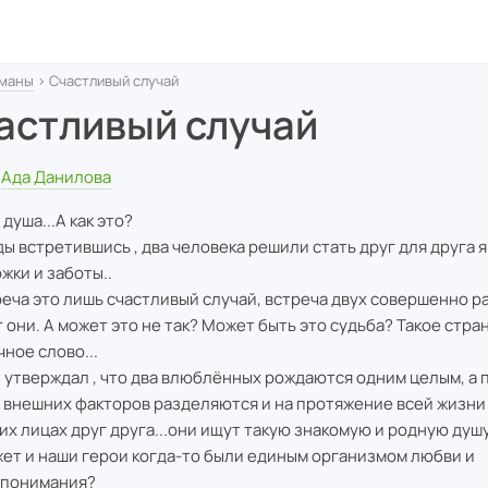
маны
› Счастливый случай
астливый случай
Ада Данилова
душа...А как это?
ы встретившись , два человека решили стать друг для друга 
жки и заботы..
реча это лишь счастливый случай, встреча двух совершенно р
 они. А может это не так? Может быть это судьба? Такое стра
чное слово...
 утверждал , что два влюблённых рождаются одним целым, а 
 внешних факторов разделяются и на протяжение всей жизни
их лицах друг друга...они ищут такую знакомую и родную душу.
жет и наши герои когда-то были единым организмом любви и
опонимания?