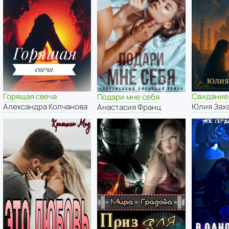
Горящая свеча
Свидание
Подари мне себя
Александра Колчанова
Юлия Зах
Анастасия Франц