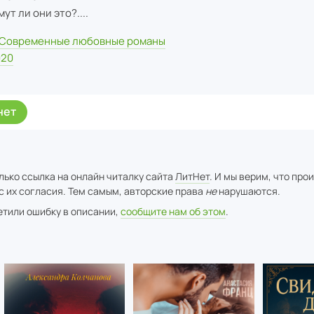
ут ли они это?....
Современные любовные романы
020
нет
лько ссылка на онлайн читалку сайта
ЛитНет
. И мы верим, что про
с их согласия. Тем самым, авторские права
не
нарушаются.
метили ошибку в описании,
сообщите нам об этом
.