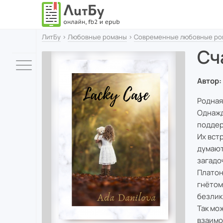
ЛитБу
›
Любовные романы
›
Современные любовные ро
Сч
Автор:
Родная 
Однажд
поддер
Их вст
думают
загадо
Платон
гнётом
безлик
Так мо
взаим