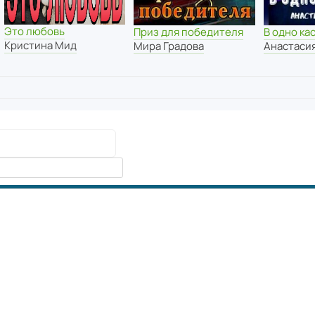
Это любовь
Приз для победителя
В одно ка
Кристина Мид
Мира Градова
Анастаси