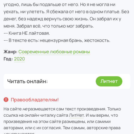
угодно, лишь бы подальше от него. Но я не могла ни
уехать, ни улететь. Я сбежала от него в одном платье. Без
денег, без надежд вернуть свою жизнь. Он забрал их у
меня. Забрал всё, что только мог забрать.
--- Книга НЕ лайтовая.
--- В тексте есть: нецензурная брань, жестокость.
Жанр:
Современные любовные романы
Год:
2020
Читать онлайн
Литнет
Правообладателям!
На сайте
не
размещается сам текст произведения. Только
ссылка на онлайн читалку сайта
ЛитНет
. И мы верим, что
произведения на этом сайте размещены, или самими
авторами, или с их согласия. Тем самым, авторские права
не
нарушаются.