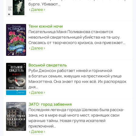
бурге. Убивают…
‹
Далее
›
Тени южной ночи
Писа­тель­ница Маня Поли­ва­нова стано­вится
невольной свиде­тель­ницей убийства на тв-шоу.
Спасаясь от твор­че­с­кого кризиса, она приезжает…
‹
Далее
›
Восьмой свидетель
Руби Джонсон рабо­тает няней и горни­чной
в богатых семьях, живущих на прес­ти­жной улице
Манх­эт­тена. Она знает про них всё. Их распо­рядок
дня…
‹
Далее
›
ЗАТО: город забвения
После­дняя легенда города Шелково была расска­
зана, но в мире ещё много мест, хранящих свои
мрачные тайны. Новая группа иска­телей
приключений…
‹
Далее
›