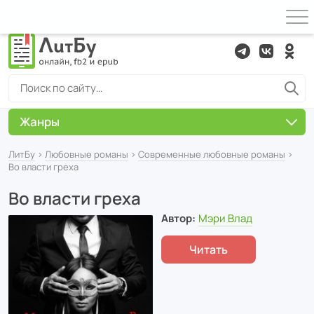
Жанры
ЛитБу
›
Любовные романы
›
Современные любовные романы
›
Во власти греха
Во власти греха
Автор:
Мэри Влад
Читать