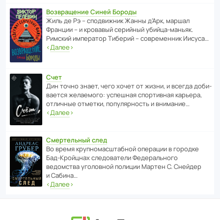
Возвращение Синей Бороды
Жиль де Рэ – спод­ви­жник Жанны д’Арк, маршал
Франции – и кровавый серийный убийца-маньяк.
Римский импе­ратор Тиберий – совре­менник Иисуса…
‹
Далее
›
Счет
Дин точно знает, чего хочет от жизни, и всегда доби­
ва­ется жела­е­мого: успе­шная спор­ти­вная карьера,
отли­чные отметки, попу­ля­р­ность и внимание…
‹
Далее
›
Смертельный след
Во время круп­но­мас­ш­та­бной операции в городке
Бад‑Крой­цнах следо­ва­тели Феде­раль­ного
ведомства уголо­вной полиции Мартен С. Снейдер
и Сабина…
‹
Далее
›