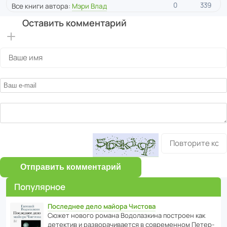
0
339
Все книги автора:
Мэри Влад
Оставить комментарий
Отправить комментарий
Популярное
Последнее дело майора Чистова
Сюжет нового романа Водо­ла­з­кина пост­роен как
дете­ктив и разво­ра­чи­ва­ется в совре­менном Пете­р­