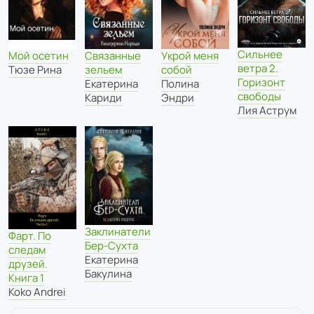
Сильнее
Мой осетин
Укрой меня
Связанные
ветра 2.
Тюзе Рина
собой
зельем
Горизонт
Полина
Екатерина
свободы
Эндри
Кариди
Лия Аструм
Заклинатели
Фарт. По
Бер-Сухта
следам
Екатерина
друзей.
Бакулина
Книга 1
Koko Andrei