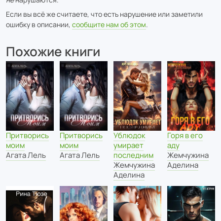
Если вы всё же считаете, что есть нарушение или заметили
ошибку в описании,
сообщите нам об этом
.
Похожие книги
Ублюдок
Горя в его
Притворись
Притворись
умирает
аду
моим
моим
последним
Жемчужина
Агата Лель
Агата Лель
Жемчужина
Аделина
Аделина