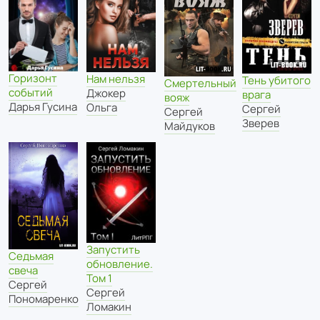
Горизонт
Нам нельзя
Тень убитого
Смертельный
событий
Джокер
врага
вояж
Дарья Гусина
Ольга
Сергей
Сергей
Зверев
Майдуков
Запустить
Седьмая
обновление.
свеча
Том 1
Сергей
Сергей
Пономаренко
Ломакин