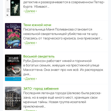
дете­ктив и разво­ра­чи­ва­ется в совре­менном Пете­р­
бурге. Убивают…
‹
Далее
›
Тени южной ночи
Писа­тель­ница Маня Поли­ва­нова стано­вится
невольной свиде­тель­ницей убийства на тв-шоу.
Спасаясь от твор­че­с­кого кризиса, она приезжает…
‹
Далее
›
Восьмой свидетель
Руби Джонсон рабо­тает няней и горни­чной
в богатых семьях, живущих на прес­ти­жной улице
Манх­эт­тена. Она знает про них всё. Их распо­рядок
дня…
‹
Далее
›
ЗАТО: город забвения
После­дняя легенда города Шелково была расска­
зана, но в мире ещё много мест, хранящих свои
мрачные тайны. Новая группа иска­телей
приключений…
‹
Далее
›