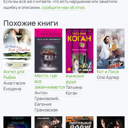
Если вы всё же считаете, что есть нарушение или заметили
ошибку в описании,
сообщите нам об этом
.
Похожие книги
Ангел для
Кот и Лиса
Место, где
Амнезия
Рыбки
Оле Адлер
все
души
Анастасия
заканчивается
Татьяна
Енодина
Антон
Коган
Грановский
,
Евгения
Грановская