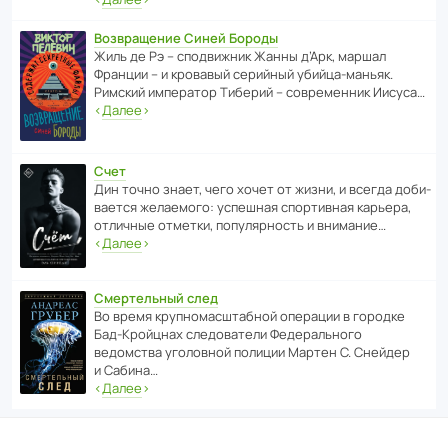
Возвращение Синей Бороды
Жиль де Рэ – спод­ви­жник Жанны д’Арк, маршал
Франции – и кровавый серийный убийца-маньяк.
Римский импе­ратор Тиберий – совре­менник Иисуса…
‹
Далее
›
Счет
Дин точно знает, чего хочет от жизни, и всегда доби­
ва­ется жела­е­мого: успе­шная спор­ти­вная карьера,
отли­чные отметки, попу­ля­р­ность и внимание…
‹
Далее
›
Смертельный след
Во время круп­но­мас­ш­та­бной операции в городке
Бад‑Крой­цнах следо­ва­тели Феде­раль­ного
ведомства уголо­вной полиции Мартен С. Снейдер
и Сабина…
‹
Далее
›