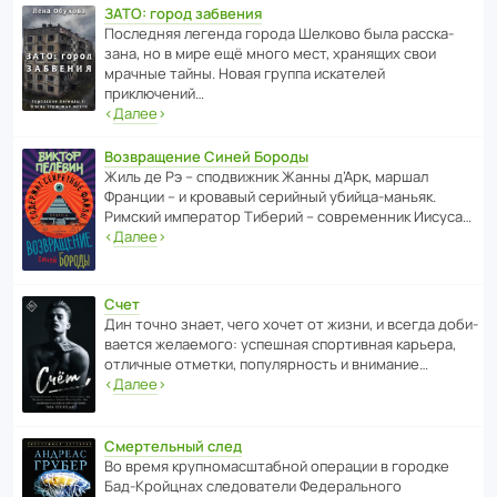
ЗАТО: город забвения
После­дняя легенда города Шелково была расска­
зана, но в мире ещё много мест, хранящих свои
мрачные тайны. Новая группа иска­телей
приключений…
‹
Далее
›
Возвращение Синей Бороды
Жиль де Рэ – спод­ви­жник Жанны д’Арк, маршал
Франции – и кровавый серийный убийца-маньяк.
Римский импе­ратор Тиберий – совре­менник Иисуса…
‹
Далее
›
Счет
Дин точно знает, чего хочет от жизни, и всегда доби­
ва­ется жела­е­мого: успе­шная спор­ти­вная карьера,
отли­чные отметки, попу­ля­р­ность и внимание…
‹
Далее
›
Смертельный след
Во время круп­но­мас­ш­та­бной операции в городке
Бад‑Крой­цнах следо­ва­тели Феде­раль­ного