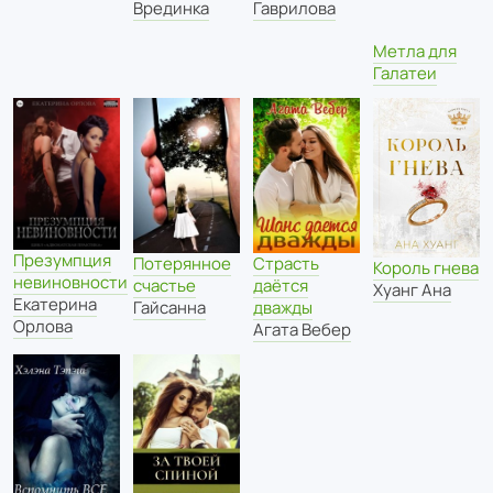
Гаврилова
Врединка
Метла для
Галатеи
Презумпция
Потерянное
Страсть
Король гнева
невиновности
счастье
даётся
Хуанг Ана
Екатерина
Гайсанна
дважды
Орлова
Агата Вебер