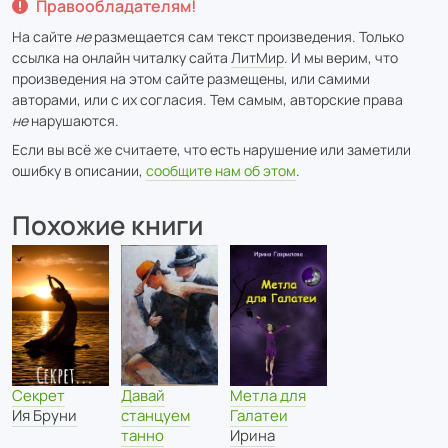
Правообладателям!
На сайте
не
размещается сам текст произведения. Только
ссылка на онлайн читалку сайта
ЛитМир
. И мы верим, что
произведения на этом сайте размещены, или самими
авторами, или с их согласия. Тем самым, авторские права
не
нарушаются.
Если вы всё же считаете, что есть нарушение или заметили
ошибку в описании,
сообщите нам об этом
.
Похожие книги
Метла для
Секрет
Давай
Галатеи
Ия Бруни
станцуем
Ирина
танно