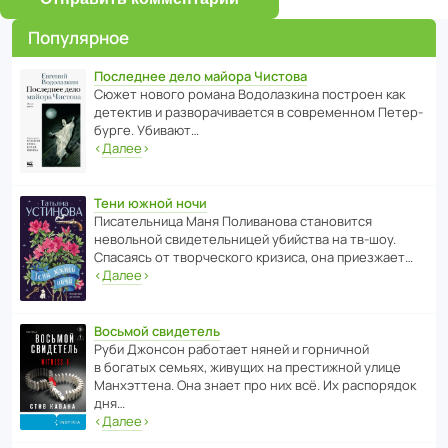
Популярное
Последнее дело майора Чистова
Сюжет нового романа Водо­ла­з­кина пост­роен как
дете­ктив и разво­ра­чи­ва­ется в совре­менном Пете­р­
бурге. Убивают…
‹
Далее
›
Тени южной ночи
Писа­тель­ница Маня Поли­ва­нова стано­вится
невольной свиде­тель­ницей убийства на тв-шоу.
Спасаясь от твор­че­с­кого кризиса, она приезжает…
‹
Далее
›
Восьмой свидетель
Руби Джонсон рабо­тает няней и горни­чной
в богатых семьях, живущих на прес­ти­жной улице
Манх­эт­тена. Она знает про них всё. Их распо­рядок
дня…
‹
Далее
›