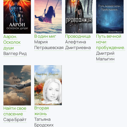
В один миг
Проводница
Путь вечной
Аарон.
Мария
Алефтина
ночи:
Осколок
Петрашевская
Дмитриевна
пробуждение.
души
Дмитрий
Валтер Рид
Малыгин
Вторая
Найти свое
жизнь
спасение
Татьяна
Сара Брайт
Бродских