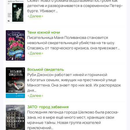
Сюжет нового романа Водо­ла­з­кина пост­роен как
дете­ктив и разво­ра­чи­ва­ется в совре­менном Пете­р­
бурге. Убивают…
‹
Далее
›
Тени южной ночи
Писа­тель­ница Маня Поли­ва­нова стано­вится
невольной свиде­тель­ницей убийства на тв-шоу.
Спасаясь от твор­че­с­кого кризиса, она приезжает…
‹
Далее
›
Восьмой свидетель
Руби Джонсон рабо­тает няней и горни­чной
в богатых семьях, живущих на прес­ти­жной улице
Манх­эт­тена. Она знает про них всё. Их распо­рядок
дня…
‹
Далее
›
ЗАТО: город забвения
После­дняя легенда города Шелково была расска­
зана, но в мире ещё много мест, хранящих свои
мрачные тайны. Новая группа иска­телей
приключений…