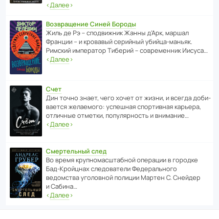
‹
Далее
›
Возвращение Синей Бороды
Жиль де Рэ – спод­ви­жник Жанны д’Арк, маршал
Франции – и кровавый серийный убийца-маньяк.
Римский импе­ратор Тиберий – совре­менник Иисуса…
‹
Далее
›
Счет
Дин точно знает, чего хочет от жизни, и всегда доби­
ва­ется жела­е­мого: успе­шная спор­ти­вная карьера,
отли­чные отметки, попу­ля­р­ность и внимание…
‹
Далее
›
Смертельный след
Во время круп­но­мас­ш­та­бной операции в городке
Бад‑Крой­цнах следо­ва­тели Феде­раль­ного
ведомства уголо­вной полиции Мартен С. Снейдер
и Сабина…
‹
Далее
›