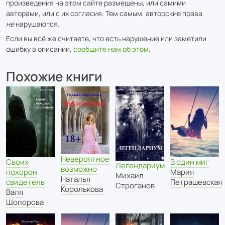
произведения на этом сайте размещены, или самими
авторами, или с их согласия. Тем самым, авторские права
не
нарушаются.
Если вы всё же считаете, что есть нарушение или заметили
ошибку в описании,
сообщите нам об этом
.
Похожие книги
Невероятное
Своих
В один миг
Легендариум
возможно
похорон
Мария
Михаил
Наталья
свидетель
Петрашевская
Строганов
Королькова
Валя
Шопорова