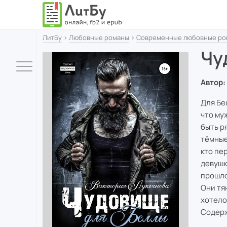
ЛитБу
›
Любовные романы
›
Современные любовные ро
Чу
Автор:
Для Бе
что му
быть ря
тёмные
кто пе
девушк
прошло
Они тя
хотело
Содерж