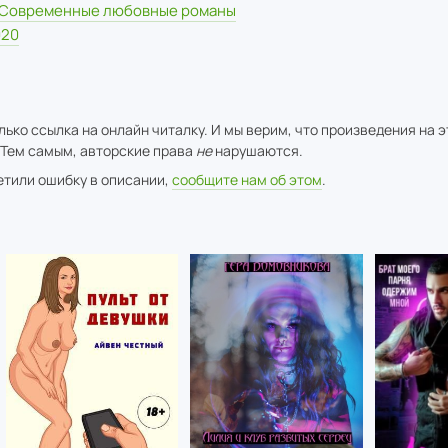
Современные любовные романы
020
ько ссылка на онлайн читалку. И мы верим, что произведения на 
 Тем самым, авторские права
не
нарушаются.
метили ошибку в описании,
сообщите нам об этом
.