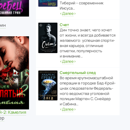
Тиберий – совре­менник
Иисуса…
‹
Далее
›
Счет
рин
Дин точно знает, чего хочет
от жизни, и всегда доби­ва­ется
жела­е­мого: успе­шная спор­ти­
вная карьера, отли­чные
отметки, попу­ля­р­ность
и внимание…
‹
Далее
›
Смертельный след
Во время круп­но­мас­ш­та­бной
операции в городке Бад‑Крой­
цнах следо­ва­тели Феде­раль­
ного ведомства уголо­вной
полиции Мартен С. Снейдер
и Сабина…
‹
Далее
›
й-2: Камелия
ер