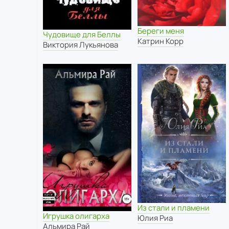
Береги меня
Чудовище для Беллы
Катрин Корр
Виктория Лукьянова
Из стали и пламени
Игрушка олигарха
Юлия Риа
Альмира Рай