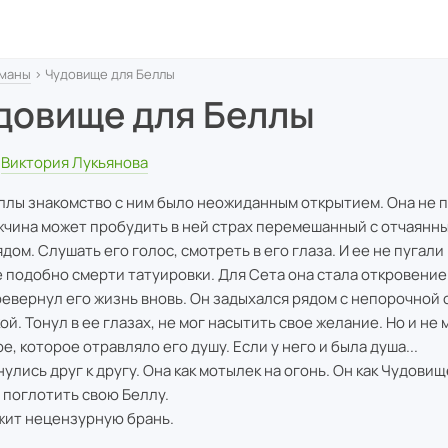
маны
› Чудовище для Беллы
довище для Беллы
Виктория Лукьянова
ллы знакомство с ним было неожиданным открытием. Она не 
жчина может пробудить в ней страх перемешанный с отчаянн
дом. Слушать его голос, смотреть в его глаза. И ее не пугали
 подобно смерти татуировки. Для Сета она стала откровением
ревернул его жизнь вновь. Он задыхался рядом с непорочной 
ой. Тонул в ее глазах, не мог насытить свое желание. Но и не 
е, которое отравляло его душу. Если у него и была душа...
нулись друг к другу. Она как мотылек на огонь. Он как Чудовищ
 поглотить свою Беллу.
ит нецензурную брань.