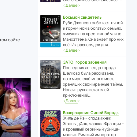
‹
Далее
›
Восьмой свидетель
Руби Джонсон рабо­тает няней
и горни­чной в богатых семьях,
живущих на прес­ти­жной улице
Манх­эт­тена. Она знает про них
этом сайте
всё. Их распо­рядок дня…
‹
Далее
›
ЗАТО: город забвения
После­дняя легенда города
Шелково была расска­зана,
но в мире ещё много мест,
хранящих свои мрачные тайны.
Новая группа иска­телей
приключений…
‹
Далее
›
Возвращение Синей Бороды
Жиль де Рэ – спод­ви­жник
Жанны д’Арк, маршал Франции –
и кровавый серийный убийца-
маньяк. Римский импе­ратор