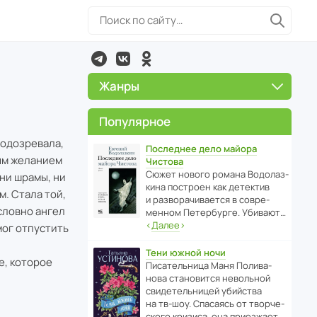
Жанры
Популярное
подозревала,
Последнее дело майора
ым желанием
Чистова
Сюжет нового романа Водо­ла­з­
 ни шрамы, ни
кина пост­роен как дете­ктив
. Стала той,
и разво­ра­чи­ва­ется в совре­
словно ангел
менном Пете­р­бурге. Убивают…
‹
Далее
›
мог отпустить
Тени южной ночи
е, которое
Писа­тель­ница Маня Поли­ва­
нова стано­вится невольной
свиде­тель­ницей убийства
на тв-шоу. Спасаясь от твор­че­
с­кого кризиса, она приезжает…