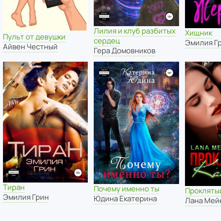
Лилия и клуб разбитых
Хищник
Пульт от девушки
сердец
Эмилия Г
Айвен Честный
Гера Домовников
Тиран
Почему именно ты
Прокляты
Эмилия Грин
Юдина Екатерина
Лана Мей