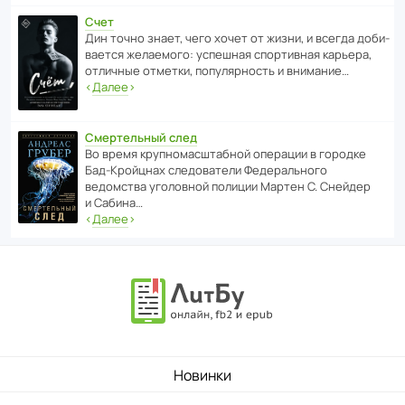
Счет
Дин точно знает, чего хочет от жизни, и всегда доби­
ва­ется жела­е­мого: успе­шная спор­ти­вная карьера,
отли­чные отметки, попу­ля­р­ность и внимание…
‹
Далее
›
Смертельный след
Во время круп­но­мас­ш­та­бной операции в городке
Бад‑Крой­цнах следо­ва­тели Феде­раль­ного
ведомства уголо­вной полиции Мартен С. Снейдер
и Сабина…
‹
Далее
›
Новинки