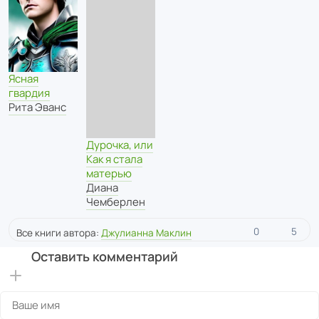
Ясная
гвардия
Рита Эванс
Дурочка, или
Как я стала
матерью
Диана
Чемберлен
0
5
Все книги автора:
Джулианна Маклин
Оставить комментарий