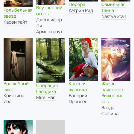
Церера
Фамильная
Внутренний
Колыбельная
Кэтрин Рид
тайна
огонь
звезд
Nastya Stall
Дженнифер
Карен Уайт
Ли
Арментроут
Волшебный
Красная
Жизнь
Операция
шкаф
шапочка
наискосок:
Гвоздика
Кристина
Валерий
Вишнёвые
Mirel Han
Ива
Проняев
сны
Влада
Софина