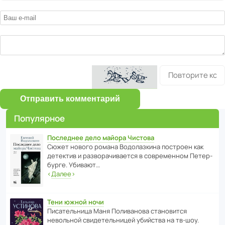
Отправить комментарий
Популярное
Последнее дело майора Чистова
Сюжет нового романа Водо­ла­з­кина пост­роен как
дете­ктив и разво­ра­чи­ва­ется в совре­менном Пете­р­
бурге. Убивают…
‹
Далее
›
Тени южной ночи
Писа­тель­ница Маня Поли­ва­нова стано­вится
невольной свиде­тель­ницей убийства на тв-шоу.