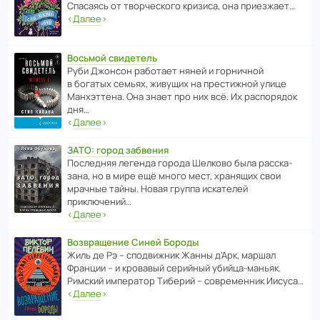
Спасаясь от твор­че­с­кого кризиса, она приезжает…
‹
Далее
›
Восьмой свидетель
Руби Джонсон рабо­тает няней и горни­чной
в богатых семьях, живущих на прес­ти­жной улице
Манх­эт­тена. Она знает про них всё. Их распо­рядок
дня…
‹
Далее
›
ЗАТО: город забвения
После­дняя легенда города Шелково была расска­
зана, но в мире ещё много мест, хранящих свои
мрачные тайны. Новая группа иска­телей
приключений…
‹
Далее
›
Возвращение Синей Бороды
Жиль де Рэ – спод­ви­жник Жанны д’Арк, маршал
Франции – и кровавый серийный убийца-маньяк.
Римский импе­ратор Тиберий – совре­менник Иисуса…
‹
Далее
›