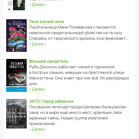
‹
Далее
›
Тени южной ночи
Писа­тель­ница Маня Поли­ва­нова стано­вится
невольной свиде­тель­ницей убийства на тв-шоу.
Спасаясь от твор­че­с­кого кризиса, она приезжает…
‹
Далее
›
Восьмой свидетель
Руби Джонсон рабо­тает няней и горни­чной
в богатых семьях, живущих на прес­ти­жной улице
Манх­эт­тена. Она знает про них всё. Их распо­рядок
дня…
‹
Далее
›
ЗАТО: город забвения
После­дняя легенда города Шелково была расска­
зана, но в мире ещё много мест, хранящих свои
мрачные тайны. Новая группа иска­телей
приключений…
‹
Далее
›