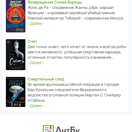
Возвращение Синей Бороды
Жиль де Рэ – спод­ви­жник Жанны д’Арк, маршал
Франции – и кровавый серийный убийца-маньяк.
Римский импе­ратор Тиберий – совре­менник Иисуса…
‹
Далее
›
Счет
Дин точно знает, чего хочет от жизни, и всегда доби­
ва­ется жела­е­мого: успе­шная спор­ти­вная карьера,
отли­чные отметки, попу­ля­р­ность и внимание…
‹
Далее
›
Смертельный след
Во время круп­но­мас­ш­та­бной операции в городке
Бад‑Крой­цнах следо­ва­тели Феде­раль­ного
ведомства уголо­вной полиции Мартен С. Снейдер
и Сабина…
‹
Далее
›