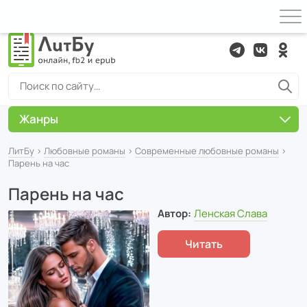
Жанры
ЛитБу
›
Любовные романы
›
Современные любовные романы
›
Парень на час
Парень на час
Автор:
Ленская Слава
Читать