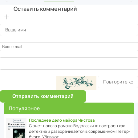
Оставить комментарий
Отправить комментарий
Популярное
Последнее дело майора Чистова
Сюжет нового романа Водо­ла­з­кина пост­роен как
дете­ктив и разво­ра­чи­ва­ется в совре­менном Пете­р­
бурге. Убивают…