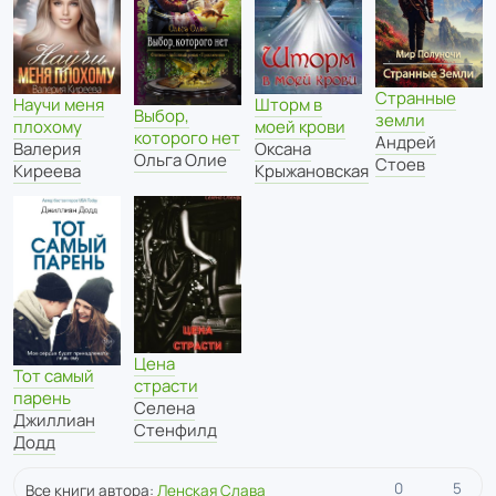
Странные
Научи меня
Шторм в
Выбор,
земли
плохому
моей крови
которого нет
Андрей
Валерия
Оксана
Ольга Олие
Стоев
Киреева
Крыжановская
Цена
Тот самый
страсти
парень
Селена
Джиллиан
Стенфилд
Додд
0
5
Все книги автора:
Ленская Слава