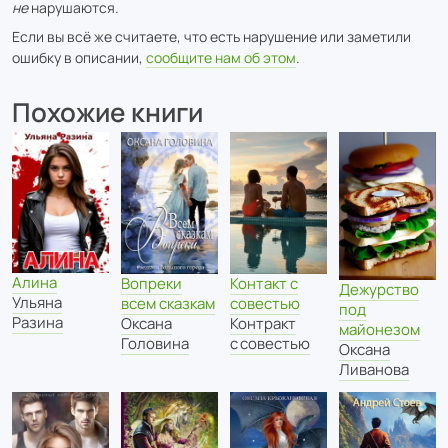
не
нарушаются.
Если вы всё же считаете, что есть нарушение или заметили
ошибку в описании,
сообщите нам об этом
.
Похожие книги
Алина
Вопреки
Контакт с
Дежурство
Ульяна
всем сказкам
совестью
под
Разина
Оксана
Контракт
майонезом
Головина
с совестью
Оксана
Ливанова