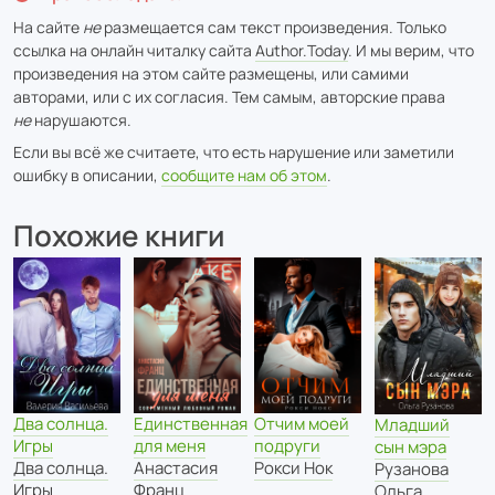
На сайте
не
размещается сам текст произведения. Только
ссылка на онлайн читалку сайта
Author.Today
. И мы верим, что
произведения на этом сайте размещены, или самими
авторами, или с их согласия. Тем самым, авторские права
не
нарушаются.
Если вы всё же считаете, что есть нарушение или заметили
ошибку в описании,
сообщите нам об этом
.
Похожие книги
Единственная
Отчим моей
Два солнца.
Младший
для меня
подруги
Игры
сын мэра
Анастасия
Рокси Нок
Два солнца.
Рузанова
Франц
Игры
Ольга