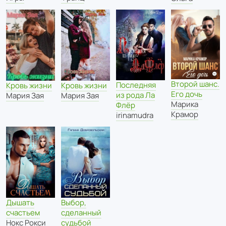
Второй шанс.
Последняя
Кровь жизни
Кровь жизни
Его дочь
из рода Ла
Мария Зая
Мария Зая
Марика
Флёр
Крамор
irinamudra
Дышать
Выбор,
счастьем
сделанный
Нокс Рокси
судьбой