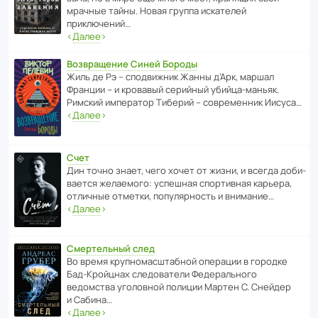
мрачные тайны. Новая группа иска­телей
приключений…
‹
Далее
›
Возвращение Синей Бороды
Жиль де Рэ – спод­ви­жник Жанны д’Арк, маршал
Франции – и кровавый серийный убийца-маньяк.
Римский импе­ратор Тиберий – совре­менник Иисуса…
‹
Далее
›
Счет
Дин точно знает, чего хочет от жизни, и всегда доби­
ва­ется жела­е­мого: успе­шная спор­ти­вная карьера,
отли­чные отметки, попу­ля­р­ность и внимание…
‹
Далее
›
Смертельный след
Во время круп­но­мас­ш­та­бной операции в городке
Бад‑Крой­цнах следо­ва­тели Феде­раль­ного
ведомства уголо­вной полиции Мартен С. Снейдер
и Сабина…
‹
Далее
›