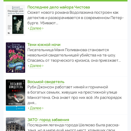
Последнее дело майора Чистова
Сюжет нового романа Водо­ла­з­кина пост­роен как
дете­ктив и разво­ра­чи­ва­ется в совре­менном Пете­р­
бурге. Убивают…
‹
Далее
›
Тени южной ночи
Писа­тель­ница Маня Поли­ва­нова стано­вится
невольной свиде­тель­ницей убийства на тв-шоу.
Спасаясь от твор­че­с­кого кризиса, она приезжает…
‹
Далее
›
Восьмой свидетель
Руби Джонсон рабо­тает няней и горни­чной
в богатых семьях, живущих на прес­ти­жной улице
Манх­эт­тена. Она знает про них всё. Их распо­рядок
дня…
‹
Далее
›
ЗАТО: город забвения
После­дняя легенда города Шелково была расска­
зана, но в мире ещё много мест, хранящих свои