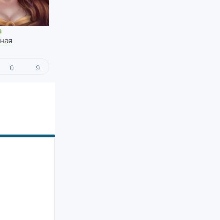
а
ная
0
9