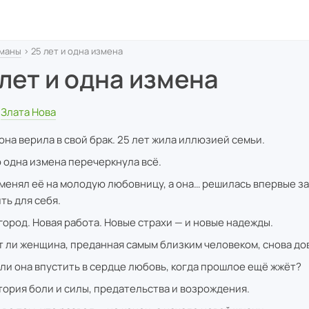
маны
› 25 лет и одна измена
 лет и одна измена
Злата Нова
 она верила в свой брак. 25 лет жила иллюзией семьи.
о одна измена перечеркнула всё.
менял её на молодую любовницу, а она… решилась впервые за
ть для себя.
город. Новая работа. Новые страхи — и новые надежды.
 ли женщина, преданная самым близким человеком, снова до
 ли она впустить в сердце любовь, когда прошлое ещё жжёт?
тория боли и силы, предательства и возрождения.