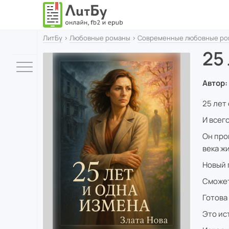
ЛитБу
›
Любовные романы
›
Современные любовные ро
25
Автор:
25 лет
И всег
Он про
века жи
Новый 
Сможет
Готова
Это ис