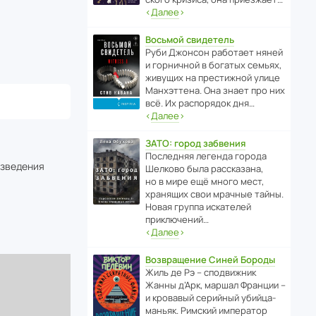
‹
Далее
›
Восьмой свидетель
Руби Джонсон рабо­тает няней
и горни­чной в богатых семьях,
живущих на прес­ти­жной улице
Манх­эт­тена. Она знает про них
всё. Их распо­рядок дня…
‹
Далее
›
ЗАТО: город забвения
После­дняя легенда города
изведения
Шелково была расска­зана,
но в мире ещё много мест,
хранящих свои мрачные тайны.
Новая группа иска­телей
приключений…
‹
Далее
›
Возвращение Синей Бороды
Жиль де Рэ – спод­ви­жник
Жанны д’Арк, маршал Франции –
и кровавый серийный убийца-
маньяк. Римский импе­ратор