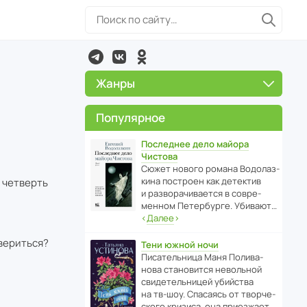
Жанры
Популярное
Последнее дело майора
Чистова
Сюжет нового романа Водо­ла­з­
кина пост­роен как дете­ктив
 четверть
и разво­ра­чи­ва­ется в совре­
менном Пете­р­бурге. Убивают…
‹
Далее
›
вериться?
Тени южной ночи
Писа­тель­ница Маня Поли­ва­
нова стано­вится невольной
свиде­тель­ницей убийства
на тв-шоу. Спасаясь от твор­че­
с­кого кризиса, она приезжает…