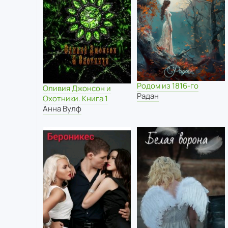
Родом из 1816-го
Оливия Джонсон и
Радан
Охотники. Книга 1
Анна Вулф