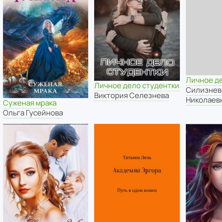
Личное д
Личное дело студентки
Силизнев
Виктория Селезнева
Николаев
Суженая мрака
Ольга Гусейнова