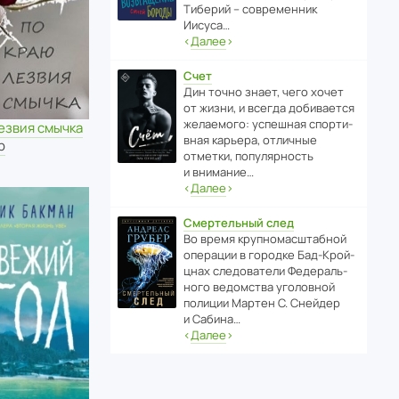
Тиберий – совре­менник
Иисуса…
‹
Далее
›
Счет
Дин точно знает, чего хочет
от жизни, и всегда доби­ва­ется
жела­е­мого: успе­шная спор­ти­
езвия смычка
вная карьера, отли­чные
р
отметки, попу­ля­р­ность
и внимание…
‹
Далее
›
Смертельный след
Во время круп­но­мас­ш­та­бной
операции в городке Бад‑Крой­
цнах следо­ва­тели Феде­раль­
ного ведомства уголо­вной
полиции Мартен С. Снейдер
и Сабина…
‹
Далее
›