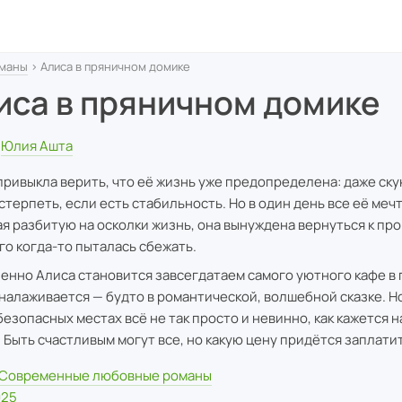
маны
› Алиса в пряничном домике
иса в пряничном домике
Юлия Ашта
привыкла верить, что её жизнь уже предопределена: даже ску
стерпеть, если есть стабильность. Но в один день все её меч
я разбитую на осколки жизнь, она вынуждена вернуться к про
го когда-то пыталась сбежать.
енно Алиса становится завсегдатаем самого уютного кафе в 
налаживается — будто в романтической, волшебной сказке. Но
безопасных местах всё не так просто и невинно, как кажется 
. Быть счастливым могут все, но какую цену придётся заплати
Современные любовные романы
025