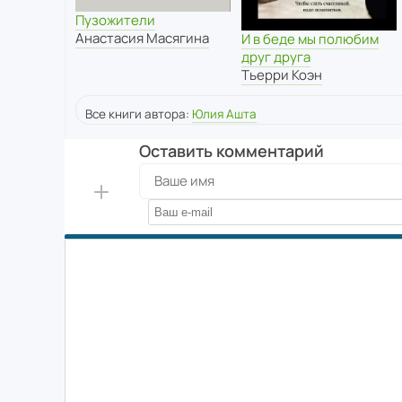
Пузожители
Анастасия Масягина
И в беде мы полюбим
друг друга
Тьерри Коэн
Все книги автора:
Юлия Ашта
Оставить комментарий