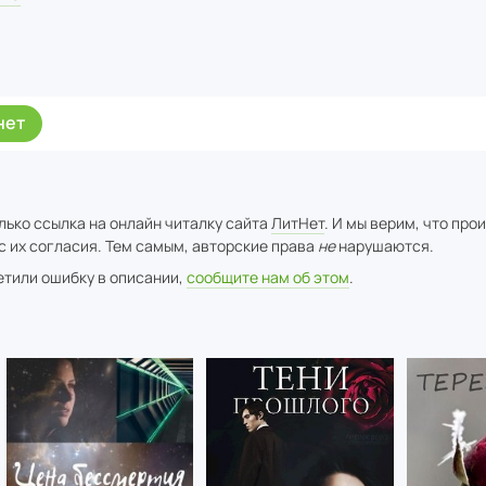
нет
лько ссылка на онлайн читалку сайта
ЛитНет
. И мы верим, что про
с их согласия. Тем самым, авторские права
не
нарушаются.
метили ошибку в описании,
сообщите нам об этом
.