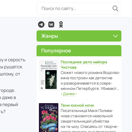
Жанры
Популярное
ку и серость
Последнее дело майора
ты рушатся.
Чистова
Сюжет нового романа Водо­ла­з­
шлому, от
кина пост­роен как дете­ктив
и разво­ра­чи­ва­ется в совре­
менном Пете­р­бурге. Убивают…
городе.
‹
Далее
›
 даже в
на первый
Тени южной ночи
Писа­тель­ница Маня Поли­ва­
ть?
нова стано­вится невольной
свиде­тель­ницей убийства
на тв-шоу. Спасаясь от твор­че­
с­кого кризиса, она приезжает…