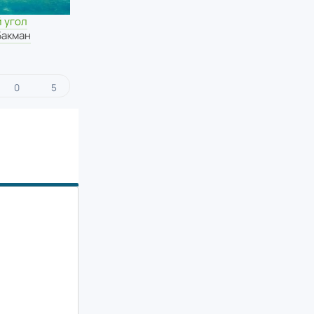
 угол
Бакман
0
5