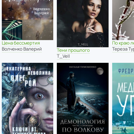
Цена бессмертия
По краю л
Волченко Валерий
Тереза Ту
Тени прошлого
T_Vell