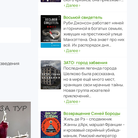
‹
Далее
›
Восьмой свидетель
Руби Джонсон рабо­тает няней
и горни­чной в богатых семьях,
живущих на прес­ти­жной улице
Манх­эт­тена. Она знает про них
всё. Их распо­рядок дня…
‹
Далее
›
ЗАТО: город забвения
изведения
После­дняя легенда города
Шелково была расска­зана,
но в мире ещё много мест,
хранящих свои мрачные тайны.
Новая группа иска­телей
приключений…
‹
Далее
›
Возвращение Синей Бороды
Жиль де Рэ – спод­ви­жник
Жанны д’Арк, маршал Франции –
и кровавый серийный убийца-
маньяк. Римский импе­ратор