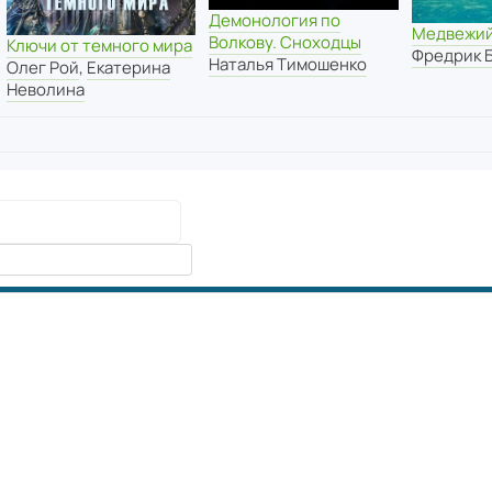
Демонология по
Медвежий
Волкову. Сноходцы
Ключи от темного мира
Фредрик 
Наталья Тимошенко
Олег Рой
,
Екатерина
Неволина