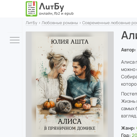
ЛитБу
›
Любовные романы
›
Современные любовные ро
Ал
Автор:
Алиса 
можно 
Собира
которо
Постеп
Жизнь 
самых 
взгляд
Жанр:
Год:
2