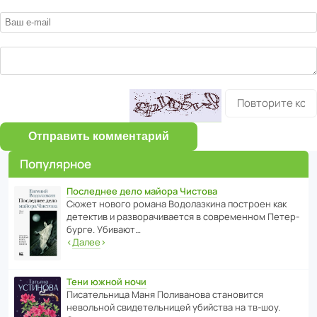
Отправить комментарий
Популярное
Последнее дело майора Чистова
Сюжет нового романа Водо­ла­з­кина пост­роен как
дете­ктив и разво­ра­чи­ва­ется в совре­менном Пете­р­
бурге. Убивают…
‹
Далее
›
Тени южной ночи
Писа­тель­ница Маня Поли­ва­нова стано­вится
невольной свиде­тель­ницей убийства на тв-шоу.