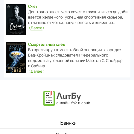
Счет
Дин точно знает, чего хочет от жизни, и всегда доби­
ва­ется жела­е­мого: успе­шная спор­ти­вная карьера,
отли­чные отметки, попу­ля­р­ность и внимание…
‹
Далее
›
Смертельный след
Во время круп­но­мас­ш­та­бной операции в городке
Бад‑Крой­цнах следо­ва­тели Феде­раль­ного
ведомства уголо­вной полиции Мартен С. Снейдер
и Сабина…
‹
Далее
›
Новинки