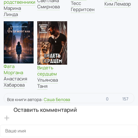
Светлана
родственники
Тесс
Ким Лемаэр
Смирнова
Марина
Герритсен
Линда
Фата
Видеть
Моргана
сердцем
Анастасия
Ульянова
Хабарова
Таня
0
157
Все книги автора:
Саша Белова
Оставить комментарий