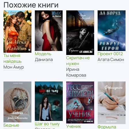
Похожие книги
Модель
Проект 0012
Ты меня
Скрипач не
Даниэла
Агата Симон
найдешь
нужен
Мон Амур
Ирина
Комарова
Шаг во тьму
Бедные
Ученик
Формула