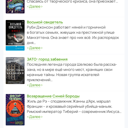
Спасаясь от твор­че­с­кого кризиса, она приезжает…
‹
Далее
›
Восьмой свидетель
Руби Джонсон рабо­тает няней и горни­чной
в богатых семьях, живущих на прес­ти­жной улице
Манх­эт­тена. Она знает про них всё. Их распо­рядок
дня…
‹
Далее
›
ЗАТО: город забвения
После­дняя легенда города Шелково была расска­
зана, но в мире ещё много мест, хранящих свои
мрачные тайны. Новая группа иска­телей
приключений…
‹
Далее
›
Возвращение Синей Бороды
Жиль де Рэ – спод­ви­жник Жанны д’Арк, маршал
Франции – и кровавый серийный убийца-маньяк.
Римский импе­ратор Тиберий – совре­менник Иисуса…
‹
Далее
›