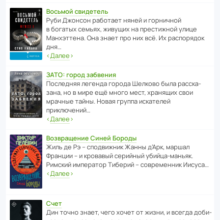
Восьмой свидетель
Руби Джонсон рабо­тает няней и горни­чной
в богатых семьях, живущих на прес­ти­жной улице
Манх­эт­тена. Она знает про них всё. Их распо­рядок
дня…
‹
Далее
›
ЗАТО: город забвения
После­дняя легенда города Шелково была расска­
зана, но в мире ещё много мест, хранящих свои
мрачные тайны. Новая группа иска­телей
приключений…
‹
Далее
›
Возвращение Синей Бороды
Жиль де Рэ – спод­ви­жник Жанны д’Арк, маршал
Франции – и кровавый серийный убийца-маньяк.
Римский импе­ратор Тиберий – совре­менник Иисуса…
‹
Далее
›
Счет
Дин точно знает, чего хочет от жизни, и всегда доби­