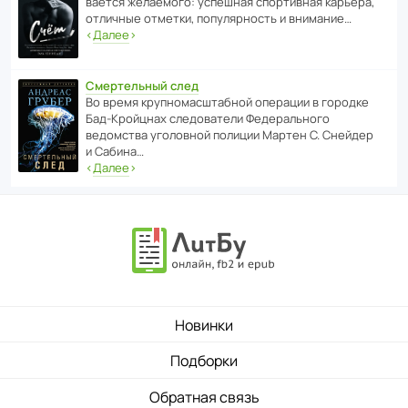
ва­ется жела­е­мого: успе­шная спор­ти­вная карьера,
отли­чные отметки, попу­ля­р­ность и внимание…
‹
Далее
›
Смертельный след
Во время круп­но­мас­ш­та­бной операции в городке
Бад‑Крой­цнах следо­ва­тели Феде­раль­ного
ведомства уголо­вной полиции Мартен С. Снейдер
и Сабина…
‹
Далее
›
Новинки
Подборки
Обратная связь