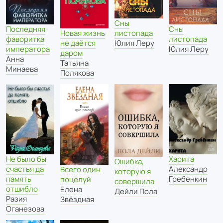
Сны
Последняя
Сны
Новая жизнь
листопада
фаворитка
листопада
не даётся
Юлия Леру
императора
Юлия Леру
даром
Анна
Татьяна
Минаева
Полякова
Харита
Не было бы
Ошибка,
Александр
счастья да
Всего один
которую я
Гребенкин
память
поцелуй
совершила
отшибло
Елена
Дейли Пола
Разия
Звёздная
Оганезова