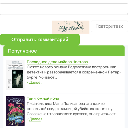
Отправить комментарий
Популярное
Последнее дело майора Чистова
Сюжет нового романа Водо­ла­з­кина пост­роен как
дете­ктив и разво­ра­чи­ва­ется в совре­менном Пете­р­
бурге. Убивают…
‹
Далее
›
Тени южной ночи
Писа­тель­ница Маня Поли­ва­нова стано­вится
невольной свиде­тель­ницей убийства на тв-шоу.
Спасаясь от твор­че­с­кого кризиса, она приезжает…
‹
Далее
›