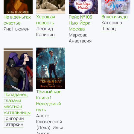
Хорошая
Впусти чудо
Не в деньгах
Рейс №103
новость
Катерина
счастье
Нью-Йорк-
Леонид
Шварц
Яна Ньюмен
Москва
Калинин
Маркова
Анастасия
Тёмный маг.
Попаданец
Книга 1.
глазами
Неведомый
местной
путь
жительницы
Алекс
Григорий
Ключевской
Татаркин
(Лёха)
,
Илья
Ангел