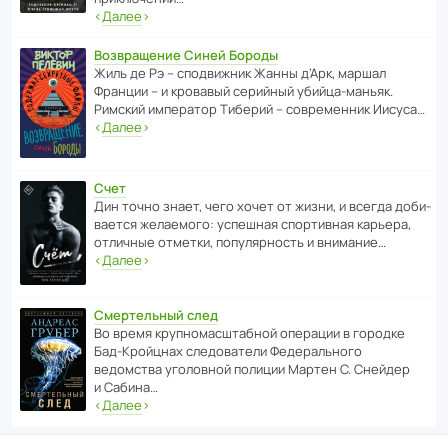
‹
Далее
›
Возвращение Синей Бороды
Жиль де Рэ – спод­ви­жник Жанны д’Арк, маршал
Франции – и кровавый серийный убийца-маньяк.
Римский импе­ратор Тиберий – совре­менник Иисуса…
‹
Далее
›
Счет
Дин точно знает, чего хочет от жизни, и всегда доби­
ва­ется жела­е­мого: успе­шная спор­ти­вная карьера,
отли­чные отметки, попу­ля­р­ность и внимание…
‹
Далее
›
Смертельный след
Во время круп­но­мас­ш­та­бной операции в городке
Бад‑Крой­цнах следо­ва­тели Феде­раль­ного
ведомства уголо­вной полиции Мартен С. Снейдер
и Сабина…
‹
Далее
›