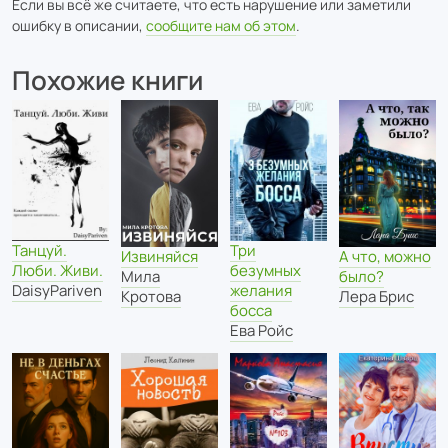
Если вы всё же считаете, что есть нарушение или заметили
ошибку в описании,
сообщите нам об этом
.
Похожие книги
Танцуй.
Три
Извиняйся
А что, можно
Люби. Живи.
безумных
Мила
было?
DaisyPariven
желания
Кротова
Лера Брис
босса
Ева Ройс