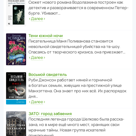
Сюжет нового романа Водо­ла­з­кина пост­роен как
дете­ктив и разво­ра­чи­ва­ется в совре­менном Пете­р­
бурге. Убивают…
‹
Далее
›
Тени южной ночи
Писа­тель­ница Маня Поли­ва­нова стано­вится
невольной свиде­тель­ницей убийства на тв-шоу.
Спасаясь от твор­че­с­кого кризиса, она приезжает…
‹
Далее
›
Восьмой свидетель
Руби Джонсон рабо­тает няней и горни­чной
в богатых семьях, живущих на прес­ти­жной улице
Манх­эт­тена. Она знает про них всё. Их распо­рядок
дня…
‹
Далее
›
ЗАТО: город забвения
После­дняя легенда города Шелково была расска­
зана, но в мире ещё много мест, хранящих свои
мрачные тайны. Новая группа иска­телей
приключений…