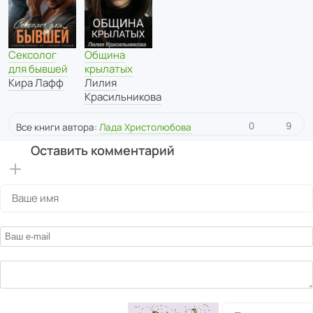
Община
Сексолог
крылатых
для бывшей
Лилия
Кира Лафф
Красильникова
0
9
Все книги автора:
Лада Христолюбова
Оставить комментарий