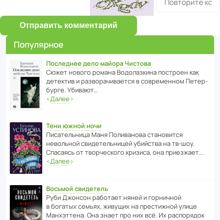
Отправить комментарий
Популярное
Последнее дело майора Чистова
Сюжет нового романа Водо­ла­з­кина пост­роен как
дете­ктив и разво­ра­чи­ва­ется в совре­менном Пете­р­
бурге. Убивают…
‹
Далее
›
Тени южной ночи
Писа­тель­ница Маня Поли­ва­нова стано­вится
невольной свиде­тель­ницей убийства на тв-шоу.
Спасаясь от твор­че­с­кого кризиса, она приезжает…
‹
Далее
›
Восьмой свидетель
Руби Джонсон рабо­тает няней и горни­чной
в богатых семьях, живущих на прес­ти­жной улице
Манх­эт­тена. Она знает про них всё. Их распо­рядок