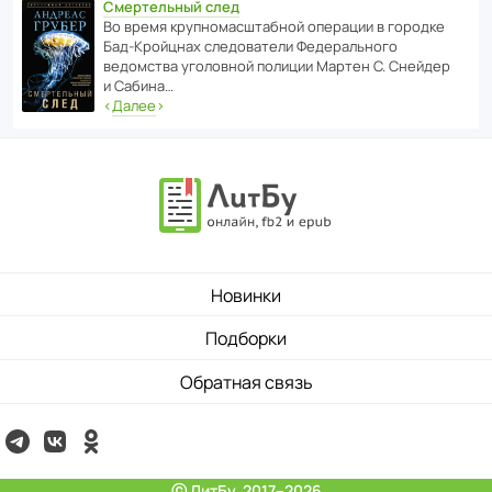
Смертельный след
Во время круп­но­мас­ш­та­бной операции в городке
Бад‑Крой­цнах следо­ва­тели Феде­раль­ного
ведомства уголо­вной полиции Мартен С. Снейдер
и Сабина…
‹
Далее
›
Новинки
Подборки
Обратная связь
ⓒ ЛитБу, 2017–2026