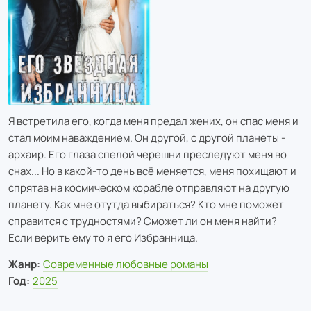
Я встретила его, когда меня предал жених, он спас меня и
стал моим наваждением. Он другой, с другой планеты -
архаир. Его глаза спелой черешни преследуют меня во
снах... Но в какой-то день всё меняется, меня похищают и
спрятав на космическом корабле отправляют на другую
планету. Как мне отутда выбираться? Кто мне поможет
справится с трудностями? Сможет ли он меня найти?
Если верить ему то я его Избранница.
Жанр:
Современные любовные романы
Год:
2025