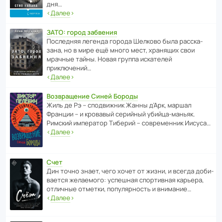
дня…
‹
Далее
›
ЗАТО: город забвения
После­дняя легенда города Шелково была расска­
зана, но в мире ещё много мест, хранящих свои
мрачные тайны. Новая группа иска­телей
приключений…
‹
Далее
›
Возвращение Синей Бороды
Жиль де Рэ – спод­ви­жник Жанны д’Арк, маршал
Франции – и кровавый серийный убийца-маньяк.
Римский импе­ратор Тиберий – совре­менник Иисуса…
‹
Далее
›
Счет
Дин точно знает, чего хочет от жизни, и всегда доби­
ва­ется жела­е­мого: успе­шная спор­ти­вная карьера,
отли­чные отметки, попу­ля­р­ность и внимание…
‹
Далее
›