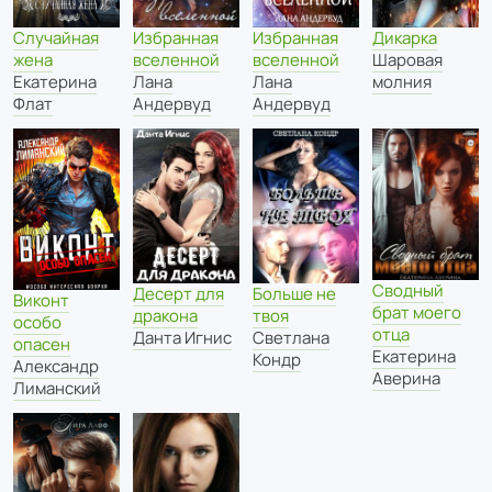
Случайная
Избранная
Избранная
Дикарка
жена
вселенной
вселенной
Шаровая
Екатерина
Лана
Лана
молния
Флат
Андервуд
Андервуд
Сводный
Десерт для
Больше не
Виконт
брат моего
дракона
твоя
особо
отца
Данта Игнис
Светлана
опасен
Екатерина
Кондр
Александр
Аверина
Лиманский