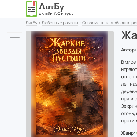
ЛитБу
›
Любовные романы
›
Современные любовные ро
Жа
Автор:
В мире
играют
огненн
лет на
деревн
привле
Зехрин
огонь,
против
Жанр: