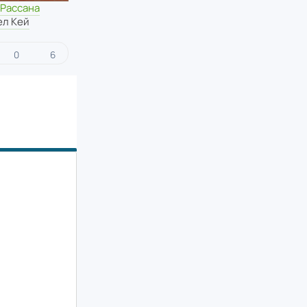
-Рассана
ел Кей
0
6