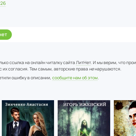
026
нет
лько ссылка на онлайн читалку сайта
ЛитНет
. И мы верим, что про
с их согласия. Тем самым, авторские права
не
нарушаются.
метили ошибку в описании,
сообщите нам об этом
.