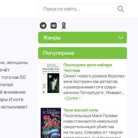
Жанры
Популярное
ыни, женщины
Последнее дело майора
течёт
Чистова
Сюжет нового романа Водо­ла­з­
того как 50
кина пост­роен как дете­ктив
ателей
и разво­ра­чи­ва­ется в совре­
её внимание
менном Пете­р­бурге. Убивают…
‹
Далее
›
ары.И хотя
е вспыхивает
Тени южной ночи
Писа­тель­ница Маня Поли­ва­
нова стано­вится невольной
свиде­тель­ницей убийства
на тв-шоу. Спасаясь от твор­че­
с­кого кризиса, она приезжает…