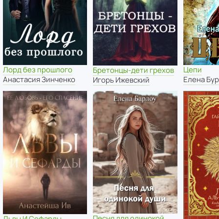
Лорд без прошлого
Цепи
Бретонцы-дети грехов
Анастасия Зинченко
Елена Бу
Игорь Ижевский
Песня для одинокой
Львы И Сефарды