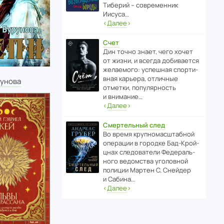
Тиберий – совре­менник
Иисуса…
‹
Далее
›
Счет
Дин точно знает, чего хочет
от жизни, и всегда доби­ва­ется
жела­е­мого: успе­шная спор­ти­
вная карьера, отли­чные
рунова
отметки, попу­ля­р­ность
и внимание…
‹
Далее
›
Смертельный след
Во время круп­но­мас­ш­та­бной
операции в городке Бад‑Крой­
цнах следо­ва­тели Феде­раль­
ного ведомства уголо­вной
полиции Мартен С. Снейдер
и Сабина…
‹
Далее
›