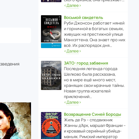
‹
Далее
›
Восьмой свидетель
Руби Джонсон рабо­тает няней
и горни­чной в богатых семьях,
живущих на прес­ти­жной улице
Манх­эт­тена. Она знает про них
всё. Их распо­рядок дня…
‹
Далее
›
ЗАТО: город забвения
изведения
После­дняя легенда города
Шелково была расска­зана,
но в мире ещё много мест,
хранящих свои мрачные тайны.
Новая группа иска­телей
приключений…
‹
Далее
›
Возвращение Синей Бороды
Жиль де Рэ – спод­ви­жник
Жанны д’Арк, маршал Франции –
и кровавый серийный убийца-
маньяк. Римский импе­ратор