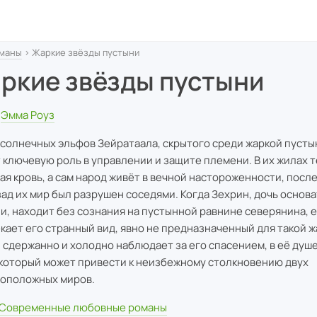
маны
› Жаркие звёзды пустыни
ркие звёзды пустыни
Эмма Роуз
 солнечных эльфов Зейратаала, скрытого среди жаркой пуст
 ключевую роль в управлении и защите племени. В их жилах 
ая кровь, а сам народ живёт в вечной настороженности, после 
зад их мир был разрушен соседями. Когда Зехрин, дочь основ
и, находит без сознания на пустынной равнине северянина, 
кает его странный вид, явно не предназначенный для такой ж
 сдержанно и холодно наблюдает за его спасением, в её душ
 который может привести к неизбежному столкновению двух
оположных миров.
Современные любовные романы