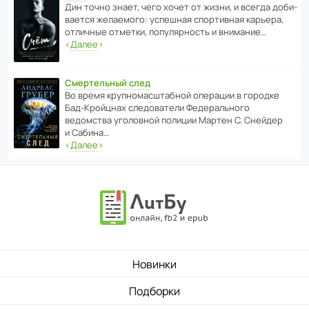
Дин точно знает, чего хочет от жизни, и всегда доби­
ва­ется жела­е­мого: успе­шная спор­ти­вная карьера,
отли­чные отметки, попу­ля­р­ность и внимание…
‹
Далее
›
Смертельный след
Во время круп­но­мас­ш­та­бной операции в городке
Бад‑Крой­цнах следо­ва­тели Феде­раль­ного
ведомства уголо­вной полиции Мартен С. Снейдер
и Сабина…
‹
Далее
›
Новинки
Подборки