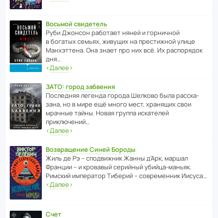
Восьмой свидетель
Руби Джонсон рабо­тает няней и горни­чной
в богатых семьях, живущих на прес­ти­жной улице
Манх­эт­тена. Она знает про них всё. Их распо­рядок
дня…
‹
Далее
›
ЗАТО: город забвения
После­дняя легенда города Шелково была расска­
зана, но в мире ещё много мест, хранящих свои
мрачные тайны. Новая группа иска­телей
приключений…
‹
Далее
›
Возвращение Синей Бороды
Жиль де Рэ – спод­ви­жник Жанны д’Арк, маршал
Франции – и кровавый серийный убийца-маньяк.
Римский импе­ратор Тиберий – совре­менник Иисуса…
‹
Далее
›
Счет