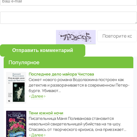
Отправить комментарий
Популярное
Последнее дело майора Чистова
Сюжет нового романа Водо­ла­з­кина пост­роен как
дете­ктив и разво­ра­чи­ва­ется в совре­менном Пете­р­
бурге. Убивают…
‹
Далее
›
Тени южной ночи
Писа­тель­ница Маня Поли­ва­нова стано­вится
невольной свиде­тель­ницей убийства на тв-шоу.
Спасаясь от твор­че­с­кого кризиса, она приезжает…
‹
Далее
›