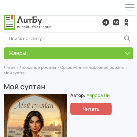
Жанры
ЛитБу
›
Любовные романы
›
Современные любовные романы
›
Мой султан
Мой султан
Автор:
Аврора Ли
Читать