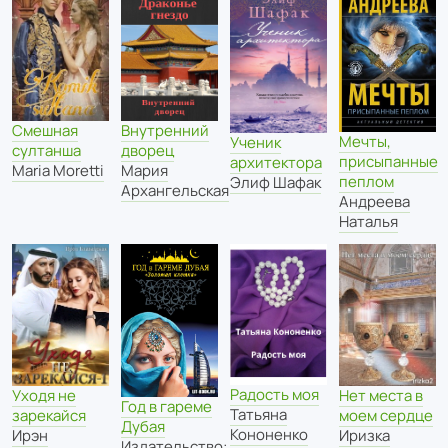
Смешная
Внутренний
Мечты,
Ученик
султанша
дворец
присыпанные
архитектора
Maria Moretti
Мария
пеплом
Элиф Шафак
Архангельская
Андреева
Наталья
Радость моя
Уходя не
Нет места в
Год в гареме
Татьяна
зарекайся
моем сердце
Дубая
Кононенко
Ирэн
Иризка
Издательство: