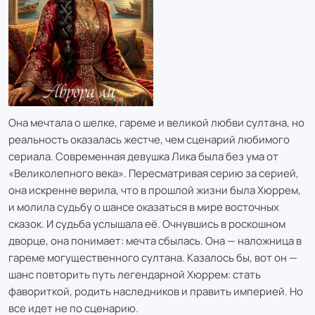
Она мечтала о шелке, гареме и великой любви султана, но
реальность оказалась жестче, чем сценарий любимого
сериала. Современная девушка Лика была без ума от
«Великолепного века». Пересматривая серию за серией,
она искренне верила, что в прошлой жизни была Хюррем,
и молила судьбу о шансе оказаться в мире восточных
сказок. И судьба услышала её. Очнувшись в роскошном
дворце, она понимает: мечта сбылась. Она — наложница в
гареме могущественного султана. Казалось бы, вот он —
шанс повторить путь легендарной Хюррем: стать
фавориткой, родить наследников и править империей. Но
все идет не по сценарию.