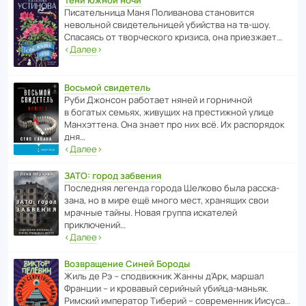
Тени южной ночи
Писа­тель­ница Маня Поли­ва­нова стано­вится
невольной свиде­тель­ницей убийства на тв-шоу.
Спасаясь от твор­че­с­кого кризиса, она приезжает…
‹
Далее
›
Восьмой свидетель
Руби Джонсон рабо­тает няней и горни­чной
в богатых семьях, живущих на прес­ти­жной улице
Манх­эт­тена. Она знает про них всё. Их распо­рядок
дня…
‹
Далее
›
ЗАТО: город забвения
После­дняя легенда города Шелково была расска­
зана, но в мире ещё много мест, хранящих свои
мрачные тайны. Новая группа иска­телей
приключений…
‹
Далее
›
Возвращение Синей Бороды
Жиль де Рэ – спод­ви­жник Жанны д’Арк, маршал
Франции – и кровавый серийный убийца-маньяк.
Римский импе­ратор Тиберий – совре­менник Иисуса…