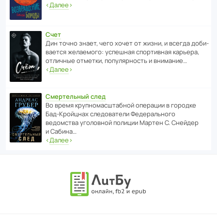
‹
Далее
›
Счет
Дин точно знает, чего хочет от жизни, и всегда доби­
ва­ется жела­е­мого: успе­шная спор­ти­вная карьера,
отли­чные отметки, попу­ля­р­ность и внимание…
‹
Далее
›
Смертельный след
Во время круп­но­мас­ш­та­бной операции в городке
Бад‑Крой­цнах следо­ва­тели Феде­раль­ного
ведомства уголо­вной полиции Мартен С. Снейдер
и Сабина…
‹
Далее
›