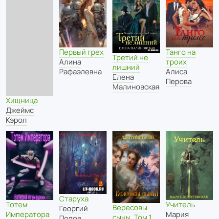
Первый грех
Танго на
Третий не
Алина
троих
лишний
Рафаэлевна
Алиса
Елена
Перова
Малиновская
Хищница
Джеймс
Кэрол
Старуха
Учитель
Тотем
Вересовы
Георгий
Мария
Императора
сыны. Том 1
Попов