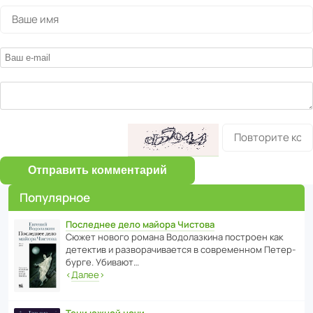
Отправить комментарий
Популярное
Последнее дело майора Чистова
Сюжет нового романа Водо­ла­з­кина пост­роен как
дете­ктив и разво­ра­чи­ва­ется в совре­менном Пете­р­
бурге. Убивают…
‹
Далее
›