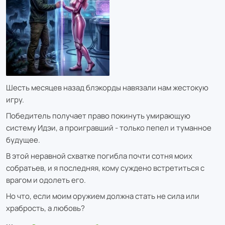
Шесть месяцев назад блэкорды навязали нам жестокую
игру.
Победитель получает право покинуть умирающую
систему Идэи, а проигравший - только пепел и туманное
будущее.
В этой неравной схватке погибла почти сотня моих
собратьев, и я последняя, кому суждено встретиться с
врагом и одолеть его.
Но что, если моим оружием должна стать не сила или
храбрость, а любовь?