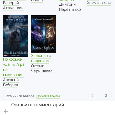
Хомутовская
Валерий
Дмитрий
Атамашкин
Перетятько
Желание с
По кромке
подвохом
удачи. Игра
Оксана
на
Чернышева
выживание
Алексей
Губарев
0
2
Все книги автора:
Джулия Хэнли
Оставить комментарий