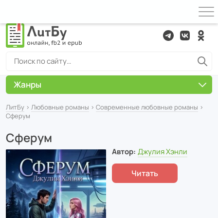
Жанры
ЛитБу
›
Любовные романы
›
Современные любовные романы
›
Сферум
Сферум
Автор:
Джулия Хэнли
Читать