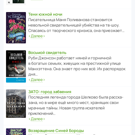
Тени южной ночи
Писа­тель­ница Маня Поли­ва­нова стано­вится
невольной свиде­тель­ницей убийства на тв-шоу.
Спасаясь от твор­че­с­кого кризиса, она приезжает…
‹
Далее
›
Восьмой свидетель
Руби Джонсон рабо­тает няней и горни­чной
в богатых семьях, живущих на прес­ти­жной улице
Манх­эт­тена. Она знает про них всё. Их распо­рядок
дня…
‹
Далее
›
ЗАТО: город забвения
После­дняя легенда города Шелково была расска­
зана, но в мире ещё много мест, хранящих свои
мрачные тайны. Новая группа иска­телей
приключений…
‹
Далее
›
Возвращение Синей Бороды