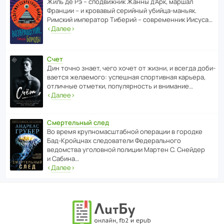
Жиль де Рэ – спод­ви­жник Жанны д’Арк, маршал
Франции – и кровавый серийный убийца-маньяк.
Римский импе­ратор Тиберий – совре­менник Иисуса…
‹
Далее
›
Счет
Дин точно знает, чего хочет от жизни, и всегда доби­
ва­ется жела­е­мого: успе­шная спор­ти­вная карьера,
отли­чные отметки, попу­ля­р­ность и внимание…
‹
Далее
›
Смертельный след
Во время круп­но­мас­ш­та­бной операции в городке
Бад‑Крой­цнах следо­ва­тели Феде­раль­ного
ведомства уголо­вной полиции Мартен С. Снейдер
и Сабина…
‹
Далее
›