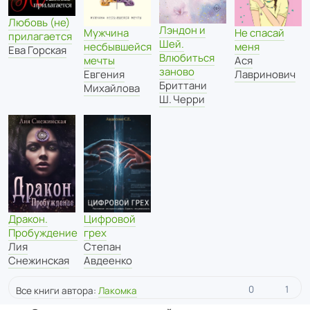
Любовь (не)
Лэндон и
Мужчина
Не спасай
прилагается
Шей.
несбывшейся
меня
Ева Горская
Влюбиться
мечты
Ася
заново
Евгения
Лавринович
Бриттани
Михайлова
Ш. Черри
Цифровой
Дракон.
грех
Пробуждение
Степан
Лия
Авдеенко
Снежинская
0
1
Все книги автора:
Лакомка