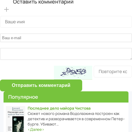
Оставить комментарий
Отправить комментарий
Популярное
Последнее дело майора Чистова
Сюжет нового романа Водо­ла­з­кина пост­роен как
дете­ктив и разво­ра­чи­ва­ется в совре­менном Пете­р­
бурге. Убивают…
‹
Далее
›