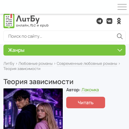
Жанры
ЛитБу
›
Любовные романы
›
Современные любовные романы
›
Теория зависимости
Теория зависимости
Автор:
Лакомка
Читать