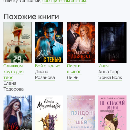
ошибку в описании,
сообщите нам об этом
.
Похожие книги
Бой с тенью
Лиса и
Слишком
Иная
Диана
дьявол
крута для
Анна Герр
,
Розанова
Ли Ян
тебя
Эрика Волк
Елена
Тодорова