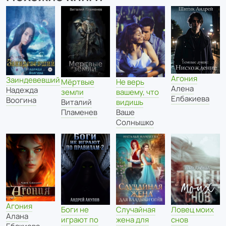
Агония
Заиндевевший
Мёртвые
Не верь
Алена
Надежда
земли
вашему, что
Елбакиева
Воогина
Виталий
видишь
Пламенев
Ваше
Солнышко
Агония
Боги не
Случайная
Ловец моих
Алана
играют по
жена для
снов