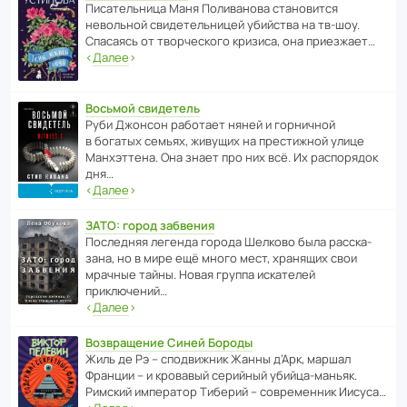
Писа­тель­ница Маня Поли­ва­нова стано­вится
невольной свиде­тель­ницей убийства на тв-шоу.
Спасаясь от твор­че­с­кого кризиса, она приезжает…
‹
Далее
›
Восьмой свидетель
Руби Джонсон рабо­тает няней и горни­чной
в богатых семьях, живущих на прес­ти­жной улице
Манх­эт­тена. Она знает про них всё. Их распо­рядок
дня…
‹
Далее
›
ЗАТО: город забвения
После­дняя легенда города Шелково была расска­
зана, но в мире ещё много мест, хранящих свои
мрачные тайны. Новая группа иска­телей
приключений…
‹
Далее
›
Возвращение Синей Бороды
Жиль де Рэ – спод­ви­жник Жанны д’Арк, маршал
Франции – и кровавый серийный убийца-маньяк.
Римский импе­ратор Тиберий – совре­менник Иисуса…