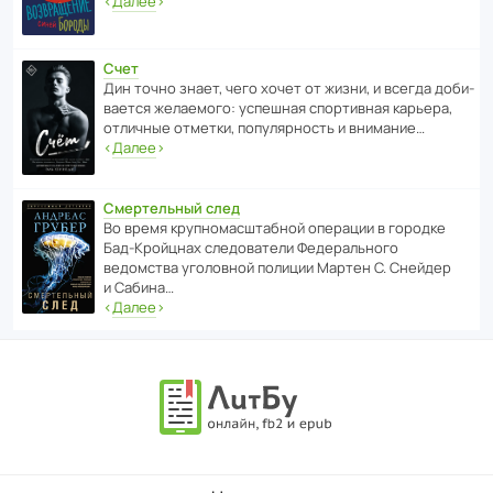
‹
Далее
›
Счет
Дин точно знает, чего хочет от жизни, и всегда доби­
ва­ется жела­е­мого: успе­шная спор­ти­вная карьера,
отли­чные отметки, попу­ля­р­ность и внимание…
‹
Далее
›
Смертельный след
Во время круп­но­мас­ш­та­бной операции в городке
Бад‑Крой­цнах следо­ва­тели Феде­раль­ного
ведомства уголо­вной полиции Мартен С. Снейдер
и Сабина…
‹
Далее
›