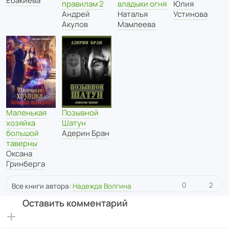
Ебакиева
правилам 2
владыки огня
Юлия
Андрей
Наталья
Устинова
Акулов
Мамлеева
Позывной
Маленькая
Шатун
хозяйка
Адерин Бран
большой
таверны
Оксана
Гринберга
0
2
Все книги автора:
Надежда Волгина
Оставить комментарий