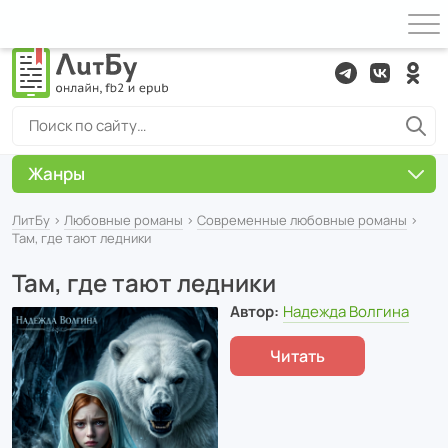
Жанры
ЛитБу
›
Любовные романы
›
Современные любовные романы
›
Там, где тают ледники
Там, где тают ледники
Автор:
Надежда Волгина
Читать