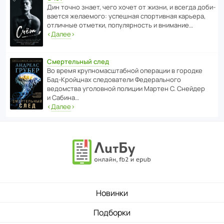
Дин точно знает, чего хочет от жизни, и всегда доби­
ва­ется жела­е­мого: успе­шная спор­ти­вная карьера,
отли­чные отметки, попу­ля­р­ность и внимание…
‹
Далее
›
Смертельный след
Во время круп­но­мас­ш­та­бной операции в городке
Бад‑Крой­цнах следо­ва­тели Феде­раль­ного
ведомства уголо­вной полиции Мартен С. Снейдер
и Сабина…
‹
Далее
›
Новинки
Подборки