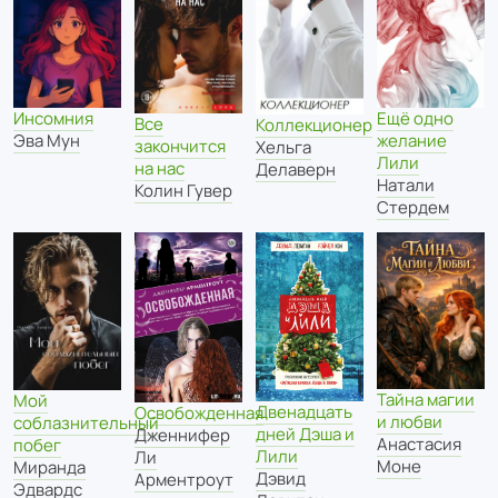
Инсомния
Ещё одно
Все
Коллекционер
Эва Мун
желание
закончится
Хельга
Лили
на нас
Делаверн
Натали
Колин Гувер
Стердем
Тайна магии
Мой
Двенадцать
Освобожденная
и любви
соблазнительный
дней Дэша и
Дженнифер
Анастасия
побег
Лили
Ли
Моне
Миранда
Дэвид
Арментроут
Эдвардс