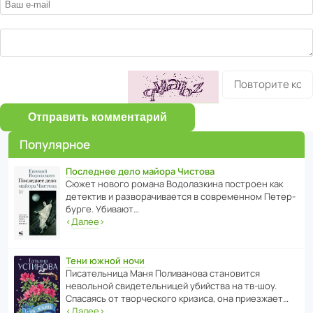
Отправить комментарий
Популярное
Последнее дело майора Чистова
Сюжет нового романа Водо­ла­з­кина пост­роен как
дете­ктив и разво­ра­чи­ва­ется в совре­менном Пете­р­
бурге. Убивают…
‹
Далее
›
Тени южной ночи
Писа­тель­ница Маня Поли­ва­нова стано­вится
невольной свиде­тель­ницей убийства на тв-шоу.
Спасаясь от твор­че­с­кого кризиса, она приезжает…
‹
Далее
›