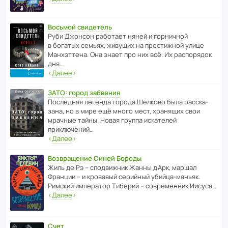
Восьмой свидетель
Руби Джонсон рабо­тает няней и горни­чной
в богатых семьях, живущих на прес­ти­жной улице
Манх­эт­тена. Она знает про них всё. Их распо­рядок
дня…
‹
Далее
›
ЗАТО: город забвения
После­дняя легенда города Шелково была расска­
зана, но в мире ещё много мест, хранящих свои
мрачные тайны. Новая группа иска­телей
приключений…
‹
Далее
›
Возвращение Синей Бороды
Жиль де Рэ – спод­ви­жник Жанны д’Арк, маршал
Франции – и кровавый серийный убийца-маньяк.
Римский импе­ратор Тиберий – совре­менник Иисуса…
‹
Далее
›
Счет