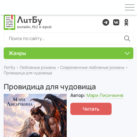
Жанры
ЛитБу
›
Любовные романы
›
Современные любовные романы
›
Провидица для чудовища
Провидица для чудовища
Автор:
Мари Лисичкинв
Читать