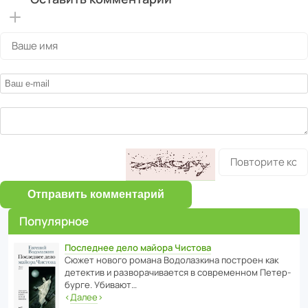
Отправить комментарий
Популярное
Последнее дело майора Чистова
Сюжет нового романа Водо­ла­з­кина пост­роен как
дете­ктив и разво­ра­чи­ва­ется в совре­менном Пете­р­
бурге. Убивают…
‹
Далее
›