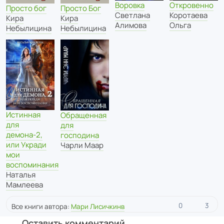
Воровка
Откровенно
Просто бог
Просто Бог
Светлана
Коротаева
Кира
Кира
Алимова
Ольга
Небылицина
Небылицина
Истинная
Обращенная
для
для
демона-2,
господина
или Укради
Чарли Маар
мои
воспоминания
Наталья
Мамлеева
0
3
Все книги автора:
Мари Лисичкинв
Оставить комментарий