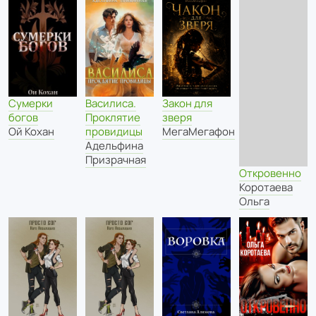
Сумерки
Закон для
Василиса.
богов
зверя
Проклятие
Ой Кохан
МегаМегафон
провидицы
Адельфина
Призрачная
Откровенно
Коротаева
Ольга