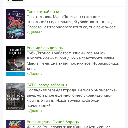
Тени южной ночи
Писа­тель­ница Маня Поли­ва­нова стано­вится
невольной свиде­тель­ницей убийства на тв-шоу.
Спасаясь от твор­че­с­кого кризиса, она приезжает…
‹
Далее
›
Восьмой свидетель
Руби Джонсон рабо­тает няней и горни­чной
в богатых семьях, живущих на прес­ти­жной улице
Манх­эт­тена. Она знает про них всё. Их распо­рядок
дня…
‹
Далее
›
ЗАТО: город забвения
После­дняя легенда города Шелково была расска­
зана, но в мире ещё много мест, хранящих свои
мрачные тайны. Новая группа иска­телей
приключений…
‹
Далее
›
Возвращение Синей Бороды
Жиль де Рэ – спод­ви­жник Жанны д’Арк, маршал