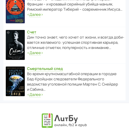
Франции – и кровавый серийный убийца-маньяк.
Римский импе­ратор Тиберий – совре­менник Иисуса…
‹
Далее
›
Счет
Дин точно знает, чего хочет от жизни, и всегда доби­
ва­ется жела­е­мого: успе­шная спор­ти­вная карьера,
отли­чные отметки, попу­ля­р­ность и внимание…
‹
Далее
›
Смертельный след
Во время круп­но­мас­ш­та­бной операции в городке
Бад‑Крой­цнах следо­ва­тели Феде­раль­ного
ведомства уголо­вной полиции Мартен С. Снейдер
и Сабина…
‹
Далее
›