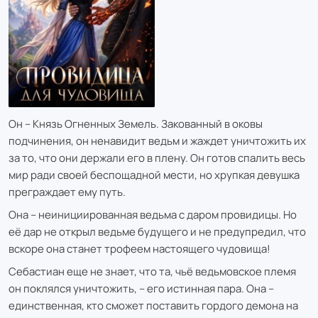
Он – Князь Огненных Земель. Закованный в оковы
подчинения, он ненавидит ведьм и жаждет уничтожить их
за то, что они держали его в плену. Он готов спалить весь
мир ради своей беспощадной мести, но хрупкая девушка
преграждает ему путь.
Она – неинициированная ведьма с даром провидицы. Но
её дар не открыл ведьме будущего и не предупредил, что
вскоре она станет трофеем настоящего чудовища!
Себастиан еще не знает, что та, чьё ведьмовское племя
он поклялся уничтожить, – его истинная пара. Она –
единственная, кто сможет поставить гордого демона на