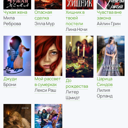
Опасная
Хищник в
Чувства вне
Чужая жена
сделка
твоей
закона
Мила
Элла Мур
постели
Айлин Грин
Реброва
Лина Ночи
Мой рассвет
Царица
Джуди
До
в сумерках
Синдов
Брони
рождества
Лекси Раш
Лилия
Литер
Орланд
Щмидт