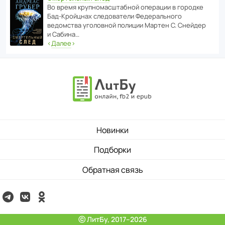
Во время круп­но­мас­ш­та­бной операции в городке
Бад‑Крой­цнах следо­ва­тели Феде­раль­ного
ведомства уголо­вной полиции Мартен С. Снейдер
и Сабина…
‹
Далее
›
Новинки
Подборки
Обратная связь
ⓒ ЛитБу, 2017–2026