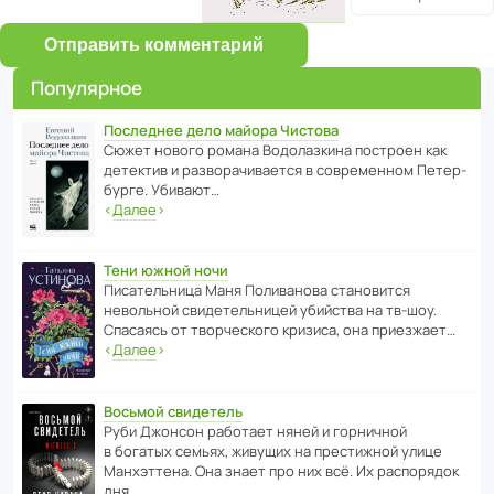
Отправить комментарий
Популярное
Последнее дело майора Чистова
Сюжет нового романа Водо­ла­з­кина пост­роен как
дете­ктив и разво­ра­чи­ва­ется в совре­менном Пете­р­
бурге. Убивают…
‹
Далее
›
Тени южной ночи
Писа­тель­ница Маня Поли­ва­нова стано­вится
невольной свиде­тель­ницей убийства на тв-шоу.
Спасаясь от твор­че­с­кого кризиса, она приезжает…
‹
Далее
›
Восьмой свидетель
Руби Джонсон рабо­тает няней и горни­чной
в богатых семьях, живущих на прес­ти­жной улице
Манх­эт­тена. Она знает про них всё. Их распо­рядок
дня…