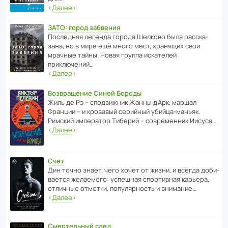
‹
Далее
›
ЗАТО: город забвения
После­дняя легенда города Шелково была расска­
зана, но в мире ещё много мест, хранящих свои
мрачные тайны. Новая группа иска­телей
приключений…
‹
Далее
›
Возвращение Синей Бороды
Жиль де Рэ – спод­ви­жник Жанны д’Арк, маршал
Франции – и кровавый серийный убийца-маньяк.
Римский импе­ратор Тиберий – совре­менник Иисуса…
‹
Далее
›
Счет
Дин точно знает, чего хочет от жизни, и всегда доби­
ва­ется жела­е­мого: успе­шная спор­ти­вная карьера,
отли­чные отметки, попу­ля­р­ность и внимание…
‹
Далее
›
Смертельный след