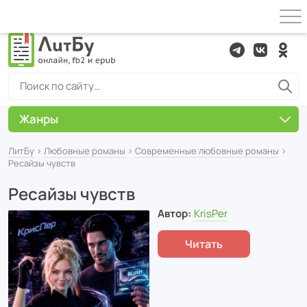
Жанры
ЛитБу
›
Любовные романы
›
Современные любовные романы
›
Ресайзы чувств
Ресайзы чувств
Автор:
KrisPer
Читать