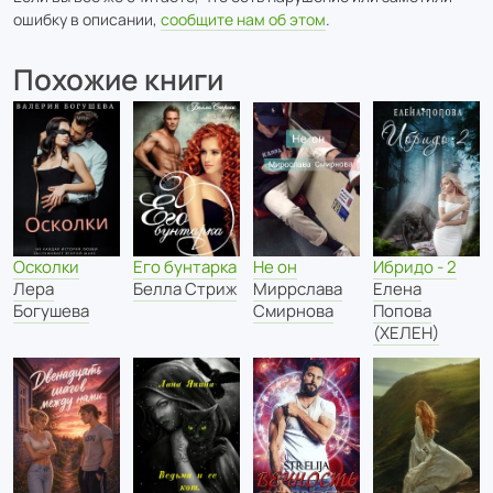
ошибку в описании,
сообщите нам об этом
.
Похожие книги
Осколки
Его бунтарка
Не он
Ибридо - 2
Лера
Белла Стриж
Миррслава
Елена
Богушева
Смирнова
Попова
(ХЕЛЕН)