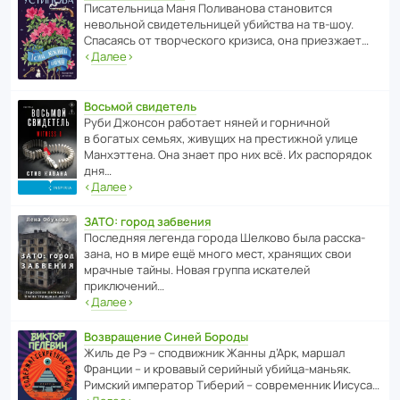
Писа­тель­ница Маня Поли­ва­нова стано­вится
невольной свиде­тель­ницей убийства на тв-шоу.
Спасаясь от твор­че­с­кого кризиса, она приезжает…
‹
Далее
›
Восьмой свидетель
Руби Джонсон рабо­тает няней и горни­чной
в богатых семьях, живущих на прес­ти­жной улице
Манх­эт­тена. Она знает про них всё. Их распо­рядок
дня…
‹
Далее
›
ЗАТО: город забвения
После­дняя легенда города Шелково была расска­
зана, но в мире ещё много мест, хранящих свои
мрачные тайны. Новая группа иска­телей
приключений…
‹
Далее
›
Возвращение Синей Бороды
Жиль де Рэ – спод­ви­жник Жанны д’Арк, маршал
Франции – и кровавый серийный убийца-маньяк.
Римский импе­ратор Тиберий – совре­менник Иисуса…