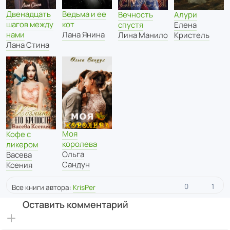
Двенадцать
Ведьма и ее
Вечность
Алури
шагов между
кот
спустя
Елена
нами
Лана Янина
Лина Манило
Кристель
Лана Стина
Моя
Кофе с
королева
ликером
Ольга
Васева
Сандун
Ксения
0
1
Все книги автора:
KrisPer
Оставить комментарий