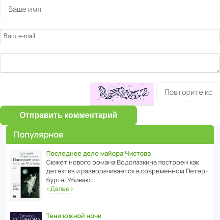
Отправить комментарий
Популярное
Последнее дело майора Чистова
Сюжет нового романа Водо­ла­з­кина пост­роен как
дете­ктив и разво­ра­чи­ва­ется в совре­менном Пете­р­
бурге. Убивают…
‹
Далее
›
Тени южной ночи