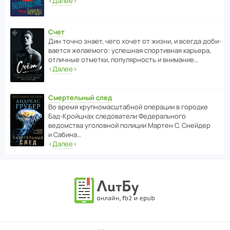
‹
Далее
›
Счет
Дин точно знает, чего хочет от жизни, и всегда доби­
ва­ется жела­е­мого: успе­шная спор­ти­вная карьера,
отли­чные отметки, попу­ля­р­ность и внимание…
‹
Далее
›
Смертельный след
Во время круп­но­мас­ш­та­бной операции в городке
Бад‑Крой­цнах следо­ва­тели Феде­раль­ного
ведомства уголо­вной полиции Мартен С. Снейдер
и Сабина…
‹
Далее
›