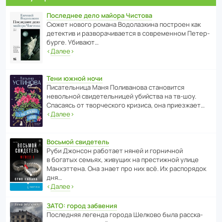
Последнее дело майора Чистова
Сюжет нового романа Водо­ла­з­кина пост­роен как
дете­ктив и разво­ра­чи­ва­ется в совре­менном Пете­р­
бурге. Убивают…
‹
Далее
›
Тени южной ночи
Писа­тель­ница Маня Поли­ва­нова стано­вится
невольной свиде­тель­ницей убийства на тв-шоу.
Спасаясь от твор­че­с­кого кризиса, она приезжает…
‹
Далее
›
Восьмой свидетель
Руби Джонсон рабо­тает няней и горни­чной
в богатых семьях, живущих на прес­ти­жной улице
Манх­эт­тена. Она знает про них всё. Их распо­рядок
дня…
‹
Далее
›
ЗАТО: город забвения
После­дняя легенда города Шелково была расска­