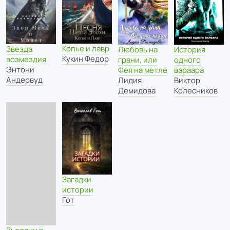
Копье и лавр
Звезда
Любовь на
История
Кукин Федор
возмездия
грани, или
одного
Энтони
Фея на метле
вараара
Андервуд
Лидия
Виктор
Демидова
Колесников
Загадки
истории
Гот