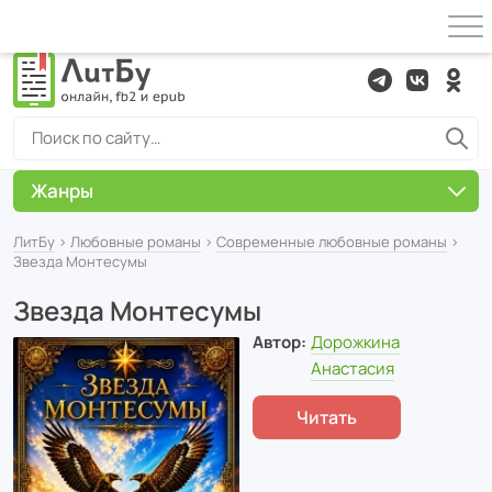
Жанры
ЛитБу
›
Любовные романы
›
Современные любовные романы
›
Звезда Монтесумы
Звезда Монтесумы
Автор:
Дорожкина
Анастасия
Читать