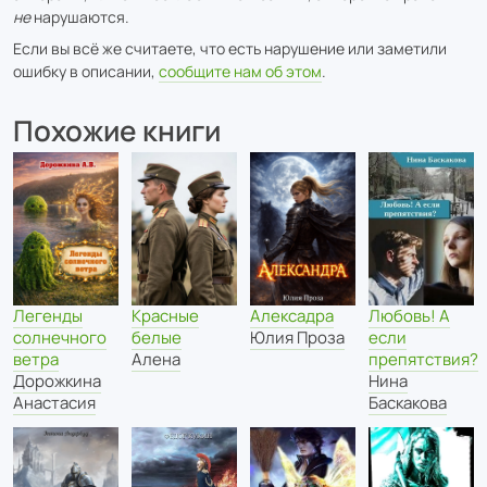
не
нарушаются.
Если вы всё же считаете, что есть нарушение или заметили
ошибку в описании,
сообщите нам об этом
.
Похожие книги
Легенды
Алексадра
Красные
Любовь! А
солнечного
Юлия Проза
белые
если
ветра
Алена
препятствия?
Дорожкина
Нина
Анастасия
Баскакова