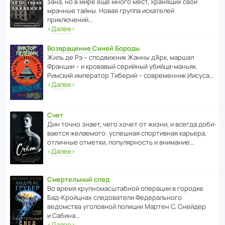
зана, но в мире ещё много мест, хранящих свои
мрачные тайны. Новая группа иска­телей
приключений…
‹
Далее
›
Возвращение Синей Бороды
Жиль де Рэ – спод­ви­жник Жанны д’Арк, маршал
Франции – и кровавый серийный убийца-маньяк.
Римский импе­ратор Тиберий – совре­менник Иисуса…
‹
Далее
›
Счет
Дин точно знает, чего хочет от жизни, и всегда доби­
ва­ется жела­е­мого: успе­шная спор­ти­вная карьера,
отли­чные отметки, попу­ля­р­ность и внимание…
‹
Далее
›
Смертельный след
Во время круп­но­мас­ш­та­бной операции в городке
Бад‑Крой­цнах следо­ва­тели Феде­раль­ного
ведомства уголо­вной полиции Мартен С. Снейдер
и Сабина…
‹
Далее
›