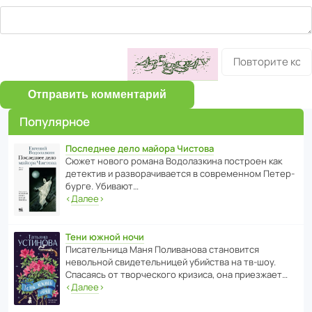
Отправить комментарий
Популярное
Последнее дело майора Чистова
Сюжет нового романа Водо­ла­з­кина пост­роен как
дете­ктив и разво­ра­чи­ва­ется в совре­менном Пете­р­
бурге. Убивают…
‹
Далее
›
Тени южной ночи
Писа­тель­ница Маня Поли­ва­нова стано­вится
невольной свиде­тель­ницей убийства на тв-шоу.
Спасаясь от твор­че­с­кого кризиса, она приезжает…
‹
Далее
›