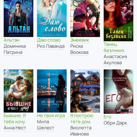
Змеевик
Альтан
Даю слово
Танец
Риска
Доминика
Риз Лаванда
безликих
Воокова
Патрина
Анастасия
Акулова
Бывшие. Я
Не твоя игра
Я построю
Его
тебя хочу
Мила
тете дом
Обри Дарк
Анна Нест
Шелест
Виолетта
Иванова