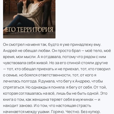
Он смотрел на меня так, будто я уже принадлежу ему.
Андрей не обещал любви. Он просто брал — моё тело, моё
время, мои мысли. А я отдавала, потому что рядом с ним
чувствовала себя живой. Но за его спиной стояли другие
— тот, кто обещал приехать и не приехал, тот, кто говорил
о семье, но боялся ответственности, тот, от кого я
лечилась полгода. Я думала, что бегу к Андрею, чтобы
спрятаться. Но однажды я поняла: я бегу от себя. От той,
которая соглашалась на всё, лишь бы не быть одной. Это
книга о том, как женщина теряет себя в мужчинах — и
находит заново. И о том, что настоящая страсть
начинается между ушами. Горячо. Честно. Без купюр.