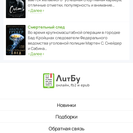
отли­чные отметки, попу­ля­р­ность и внимание…
‹
Далее
›
Смертельный след
Во время круп­но­мас­ш­та­бной операции в городке
Бад‑Крой­цнах следо­ва­тели Феде­раль­ного
ведомства уголо­вной полиции Мартен С. Снейдер
и Сабина…
‹
Далее
›
Новинки
Подборки
Обратная связь