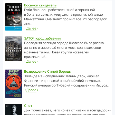
Восьмой свидетель
Руби Джонсон рабо­тает няней и горни­чной
в богатых семьях, живущих на прес­ти­жной улице
Манх­эт­тена. Она знает про них всё. Их распо­рядок
дня…
‹
Далее
›
ЗАТО: город забвения
После­дняя легенда города Шелково была расска­
зана, но в мире ещё много мест, хранящих свои
мрачные тайны. Новая группа иска­телей
приключений…
‹
Далее
›
Возвращение Синей Бороды
Жиль де Рэ – спод­ви­жник Жанны д’Арк, маршал
Франции – и кровавый серийный убийца-маньяк.
Римский импе­ратор Тиберий – совре­менник Иисуса…
‹
Далее
›
Счет
Дин точно знает, чего хочет от жизни, и всегда доби­
ва­ется жела­е­мого: успе­шная спор­ти­вная карьера,