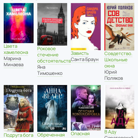
Цвета
Роковое
хамелеона
Зависть
Совдетство.
стечение
Марина
Санта Браун
Школьные
обстоятельств
Минаева
окна
Яна
Юрий
Тимошенко
Поляков
В Аду
Опасная
Обреченная
Подруга бога
Саратовский