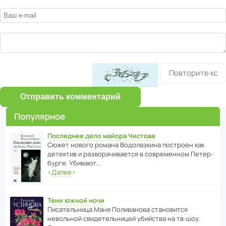
Отправить комментарий
Популярное
Последнее дело майора Чистова
Сюжет нового романа Водо­ла­з­кина пост­роен как
дете­ктив и разво­ра­чи­ва­ется в совре­менном Пете­р­
бурге. Убивают…
‹
Далее
›
Тени южной ночи
Писа­тель­ница Маня Поли­ва­нова стано­вится
невольной свиде­тель­ницей убийства на тв-шоу.