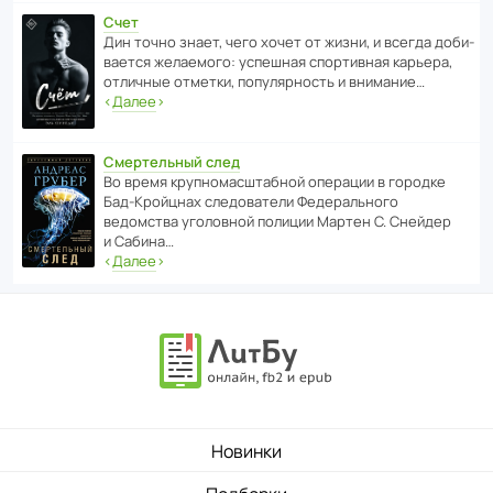
Счет
Дин точно знает, чего хочет от жизни, и всегда доби­
ва­ется жела­е­мого: успе­шная спор­ти­вная карьера,
отли­чные отметки, попу­ля­р­ность и внимание…
‹
Далее
›
Смертельный след
Во время круп­но­мас­ш­та­бной операции в городке
Бад‑Крой­цнах следо­ва­тели Феде­раль­ного
ведомства уголо­вной полиции Мартен С. Снейдер
и Сабина…
‹
Далее
›
Новинки