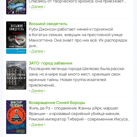
Спасаясь от твор­че­с­кого кризиса, она приезжает…
‹
Далее
›
Восьмой свидетель
Руби Джонсон рабо­тает няней и горни­чной
в богатых семьях, живущих на прес­ти­жной улице
Манх­эт­тена. Она знает про них всё. Их распо­рядок
дня…
‹
Далее
›
ЗАТО: город забвения
После­дняя легенда города Шелково была расска­
зана, но в мире ещё много мест, хранящих свои
мрачные тайны. Новая группа иска­телей
приключений…
‹
Далее
›
Возвращение Синей Бороды
Жиль де Рэ – спод­ви­жник Жанны д’Арк, маршал
Франции – и кровавый серийный убийца-маньяк.
Римский импе­ратор Тиберий – совре­менник Иисуса…
‹
Далее
›