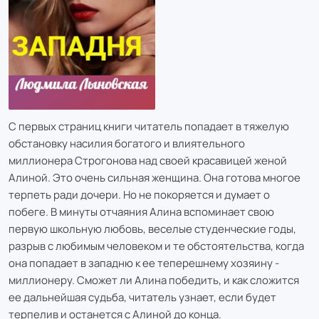
С первых страниц книги читатель попадает в тяжелую
обстановку насилия богатого и влиятельного
миллионера Строгонова над своей красавицей женой
Алиной. Это очень сильная женщина. Она готова многое
терпеть ради дочери. Но не покоряется и думает о
побеге. В минуты отчаяния Алина вспоминает свою
первую школьную любовь, веселые студенческие годы,
разрыв с любимым человеком и те обстоятельства, когда
она попадает в западню к ее теперешнему хозяину -
миллионеру. Сможет ли Алина победить, и как сложится
ее дальнейшая судьба, читатель узнает, если будет
терпелив и останется с Алиной до конца.