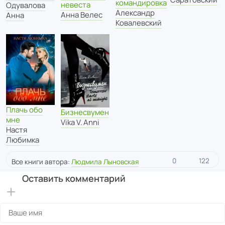
командировка
невеста
Одувалова
Александр
Анна Велес
Анна
Ковалевский
Плачь обо
Бизнесвумен
мне
Vika V. Anni
Настя
Любимка
0
122
Все книги автора:
Людмила Лыновская
Оставить комментарий