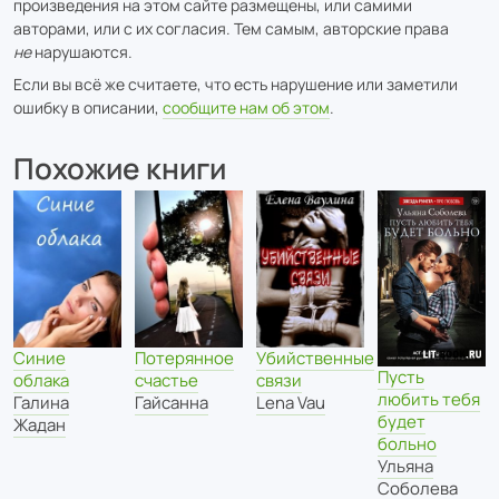
произведения на этом сайте размещены, или самими
авторами, или с их согласия. Тем самым, авторские права
не
нарушаются.
Если вы всё же считаете, что есть нарушение или заметили
ошибку в описании,
сообщите нам об этом
.
Похожие книги
Синие
Потерянное
Убийственные
Пусть
облака
счастье
связи
любить тебя
Галина
Гайсанна
Lena Vau
будет
Жадан
больно
Ульяна
Соболева