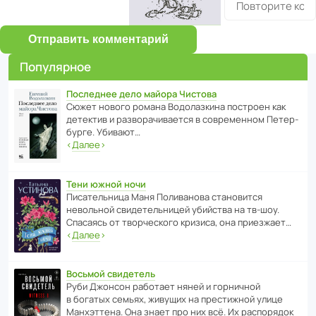
Отправить комментарий
Популярное
Последнее дело майора Чистова
Сюжет нового романа Водо­ла­з­кина пост­роен как
дете­ктив и разво­ра­чи­ва­ется в совре­менном Пете­р­
бурге. Убивают…
‹
Далее
›
Тени южной ночи
Писа­тель­ница Маня Поли­ва­нова стано­вится
невольной свиде­тель­ницей убийства на тв-шоу.
Спасаясь от твор­че­с­кого кризиса, она приезжает…
‹
Далее
›
Восьмой свидетель
Руби Джонсон рабо­тает няней и горни­чной
в богатых семьях, живущих на прес­ти­жной улице
Манх­эт­тена. Она знает про них всё. Их распо­рядок