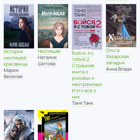
Ольга.
Неспящая
История
Бойся, я с
Хазарская
Наталия
неспящей
тобой 2.
западня
Шитова
красавицы
Страшная
Анна Влади
Мария
книга о
Веселая
роковых и
неотразимых.
И это все о
них
Таня Танк