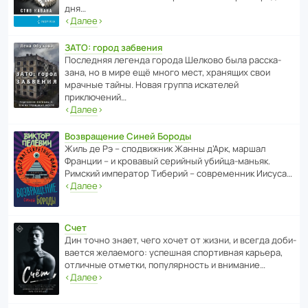
дня…
‹
Далее
›
ЗАТО: город забвения
После­дняя легенда города Шелково была расска­
зана, но в мире ещё много мест, хранящих свои
мрачные тайны. Новая группа иска­телей
приключений…
‹
Далее
›
Возвращение Синей Бороды
Жиль де Рэ – спод­ви­жник Жанны д’Арк, маршал
Франции – и кровавый серийный убийца-маньяк.
Римский импе­ратор Тиберий – совре­менник Иисуса…
‹
Далее
›
Счет
Дин точно знает, чего хочет от жизни, и всегда доби­
ва­ется жела­е­мого: успе­шная спор­ти­вная карьера,
отли­чные отметки, попу­ля­р­ность и внимание…
‹
Далее
›