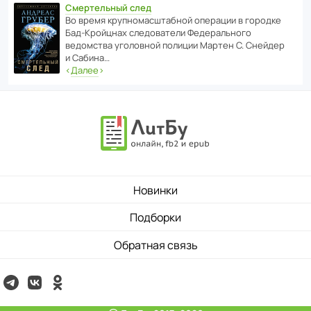
Смертельный след
Во время круп­но­мас­ш­та­бной операции в городке
Бад‑Крой­цнах следо­ва­тели Феде­раль­ного
ведомства уголо­вной полиции Мартен С. Снейдер
и Сабина…
‹
Далее
›
Новинки
Подборки
Обратная связь