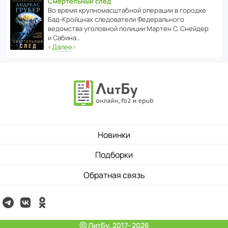
Смертельный след
Во время круп­но­мас­ш­та­бной операции в городке
Бад‑Крой­цнах следо­ва­тели Феде­раль­ного
ведомства уголо­вной полиции Мартен С. Снейдер
и Сабина…
‹
Далее
›
Новинки
Подборки
Обратная связь
ⓒ ЛитБу, 2017–2026