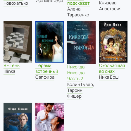
Иэн Макьюэн
Князева
Новохатько
подскажет
Анастасия
Алена
Тарасенко
Я - Тень
Первый
Скользящая
Никогда
illinka
встречный
во снах
Никогда.
Сапфира
Ника Ерш
Часть 2
Колин Гувер
,
Таррин
Фишер