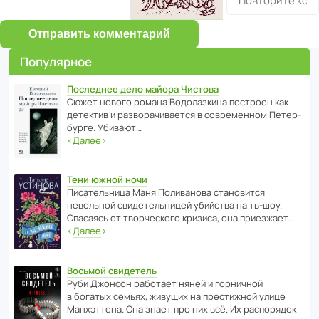
Отправить комментарий
Популярное
Последнее дело майора Чистова
Сюжет нового романа Водо­ла­з­кина пост­роен как
дете­ктив и разво­ра­чи­ва­ется в совре­менном Пете­р­
бурге. Убивают…
‹
Далее
›
Тени южной ночи
Писа­тель­ница Маня Поли­ва­нова стано­вится
невольной свиде­тель­ницей убийства на тв-шоу.
Спасаясь от твор­че­с­кого кризиса, она приезжает…
‹
Далее
›
Восьмой свидетель
Руби Джонсон рабо­тает няней и горни­чной
в богатых семьях, живущих на прес­ти­жной улице
Манх­эт­тена. Она знает про них всё. Их распо­рядок