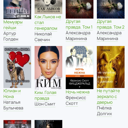
Как Лыков не
Другая
Другая
Мемуары
стал
правда. Том 1
правда. Том 2
гейши
генералом
Александра
Александра
Артур
Николай
Маринина
Маринина
Голден
Свечин
Юлиан и
Не путайте
Ночь нежна
Ким. Голая
Нона
зеркало с
Френсисс
правда
Наталья
дверью
Скотт
Шон Смит
Булычева
Пчёлка
Долгих