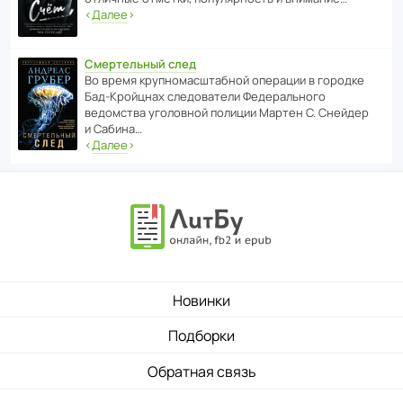
‹
Далее
›
Смертельный след
Во время круп­но­мас­ш­та­бной операции в городке
Бад‑Крой­цнах следо­ва­тели Феде­раль­ного
ведомства уголо­вной полиции Мартен С. Снейдер
и Сабина…
‹
Далее
›
Новинки
Подборки
Обратная связь