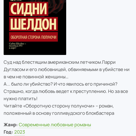
Суд над блестящим американским летчиком Ларри
Дугласом и его любовницей, обвиняемыми в убийстве ни
в чем не повинной женщины…
А... было ли убийство? И что явилось его причиной?
Страшно, когда любовь ведет к преступлению. Но за все
нужно платить!
Читайте «Оборотную сторону полуночи» – роман,
положенный в основу голливудского блокбастера
Жанр:
Современные любовные романы
Год:
2023