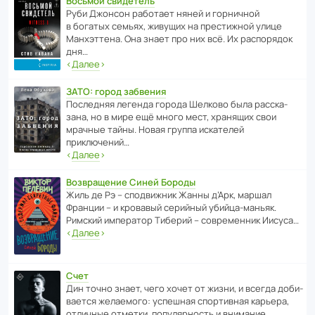
Восьмой свидетель
Руби Джонсон рабо­тает няней и горни­чной
в богатых семьях, живущих на прес­ти­жной улице
Манх­эт­тена. Она знает про них всё. Их распо­рядок
дня…
‹
Далее
›
ЗАТО: город забвения
После­дняя легенда города Шелково была расска­
зана, но в мире ещё много мест, хранящих свои
мрачные тайны. Новая группа иска­телей
приключений…
‹
Далее
›
Возвращение Синей Бороды
Жиль де Рэ – спод­ви­жник Жанны д’Арк, маршал
Франции – и кровавый серийный убийца-маньяк.
Римский импе­ратор Тиберий – совре­менник Иисуса…
‹
Далее
›
Счет
Дин точно знает, чего хочет от жизни, и всегда доби­
ва­ется жела­е­мого: успе­шная спор­ти­вная карьера,
отли­чные отметки, попу­ля­р­ность и внимание…