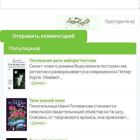
Отправить комментарий
Популярное
Последнее дело майора Чистова
Сюжет нового романа Водо­ла­з­кина пост­роен как
дете­ктив и разво­ра­чи­ва­ется в совре­менном Пете­р­
бурге. Убивают…
‹
Далее
›
Тени южной ночи
Писа­тель­ница Маня Поли­ва­нова стано­вится
невольной свиде­тель­ницей убийства на тв-шоу.
Спасаясь от твор­че­с­кого кризиса, она приезжает…
‹
Далее
›