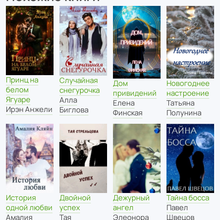
Принц на
Случайная
Дом
Новогоднее
белом
снегурочка
привидений
настроение
Ягуаре
Алла
Елена
Татьяна
Ирэн Анжели
Биглова
Финская
Полунина
История
Двойной
Дежурный
Тайна босса
одной любви
успех
ангел
Павел
Амалия
Тая
Элеонора
Швецов