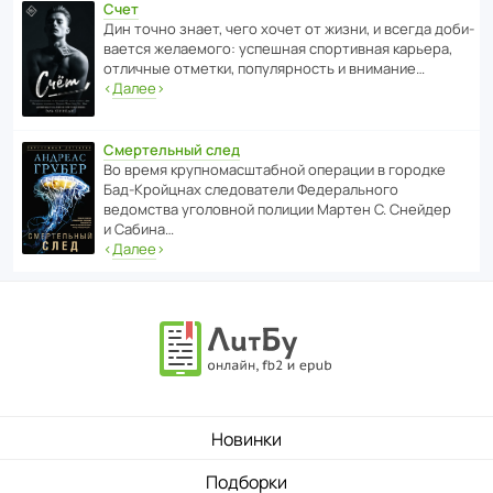
Счет
Дин точно знает, чего хочет от жизни, и всегда доби­
ва­ется жела­е­мого: успе­шная спор­ти­вная карьера,
отли­чные отметки, попу­ля­р­ность и внимание…
‹
Далее
›
Смертельный след
Во время круп­но­мас­ш­та­бной операции в городке
Бад‑Крой­цнах следо­ва­тели Феде­раль­ного
ведомства уголо­вной полиции Мартен С. Снейдер
и Сабина…
‹
Далее
›
Новинки
Подборки