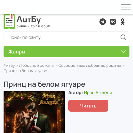
Жанры
ЛитБу
›
Любовные романы
›
Современные любовные романы
›
Принц на белом ягуаре
Принц на белом ягуаре
Автор:
Ирэн Анжели
Читать