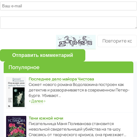
Отправить комментарий
Популярное
Последнее дело майора Чистова
Сюжет нового романа Водо­ла­з­кина пост­роен как
дете­ктив и разво­ра­чи­ва­ется в совре­менном Пете­р­
бурге. Убивают…
‹
Далее
›
Тени южной ночи
Писа­тель­ница Маня Поли­ва­нова стано­вится
невольной свиде­тель­ницей убийства на тв-шоу.
Спасаясь от твор­че­с­кого кризиса, она приезжает…