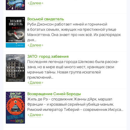
‹
Далее
›
Восьмой свидетель
Руби Джонсон рабо­тает няней и горни­чной
в богатых семьях, живущих на прес­ти­жной улице
Манх­эт­тена. Она знает про них всё. Их распо­рядок
дня…
‹
Далее
›
ЗАТО: город забвения
После­дняя легенда города Шелково была расска­
зана, но в мире ещё много мест, хранящих свои
мрачные тайны. Новая группа иска­телей
приключений…
‹
Далее
›
Возвращение Синей Бороды
Жиль де Рэ – спод­ви­жник Жанны д’Арк, маршал
Франции – и кровавый серийный убийца-маньяк.
Римский импе­ратор Тиберий – совре­менник Иисуса…
‹
Далее
›