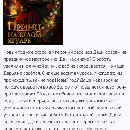
Новый год уже скоро, а у героини рассказа Даши совсем не
праздничное настроение. Да и как иначе? С работы
уволили и с личной жизнью всё не складывается. Но наша
Дарья не сдаётся. Она ещё верит в чудеса. И когда же им
происходить, как не под Новый год? Даша, невзирая на
погоду, одевается во всё белое и отправляется навстречу
приключениям. Её чуть не сбивает машина и она падает в
лужу. Наряд испорчен, но зато девушка знакомится с
умопомрачительным красавчиком, который помогает ей
устроиться на новую работу. В этой крутой фирме Дарье
не все рады, да и красавчик треплет нервы. Но это же
новогодняя сказка, а значит хэппи-энд обеспечен.