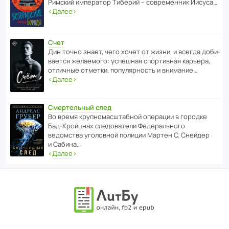
Римский импе­ратор Тиберий – совре­менник Иисуса…
‹
Далее
›
Счет
Дин точно знает, чего хочет от жизни, и всегда доби­
ва­ется жела­е­мого: успе­шная спор­ти­вная карьера,
отли­чные отметки, попу­ля­р­ность и внимание…
‹
Далее
›
Смертельный след
Во время круп­но­мас­ш­та­бной операции в городке
Бад‑Крой­цнах следо­ва­тели Феде­раль­ного
ведомства уголо­вной полиции Мартен С. Снейдер
и Сабина…
‹
Далее
›