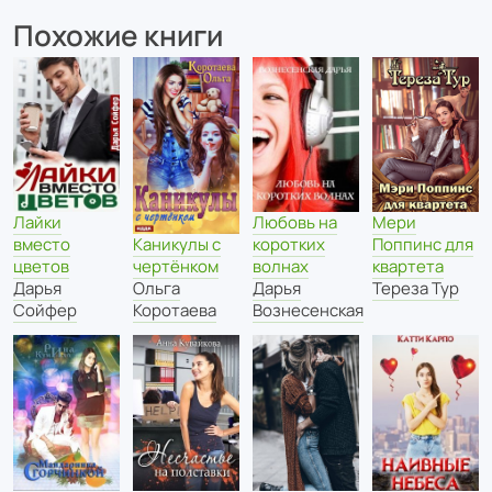
Похожие книги
Лайки
Любовь на
Мери
вместо
коротких
Поппинс для
Каникулы с
цветов
волнах
квартета
чертёнком
Дарья
Дарья
Тереза Тур
Ольга
Сойфер
Вознесенская
Коротаева