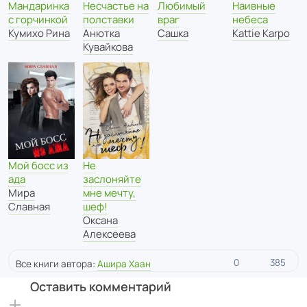
Мандаринка
Любимый
Наивные
Несчастье на
с горчинкой
враг
небеса
полставки
Кумихо Рина
Сашка
Kattie Karpo
Анютка
Кувайкова
Мой босс из
Не
ада
заслоняйте
Мира
мне мечту,
Славная
шеф!
Оксана
Алексеева
0
385
Все книги автора:
Ашира Хаан
Оставить комментарий