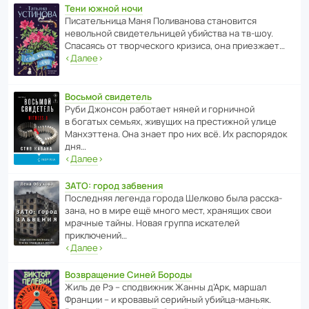
Тени южной ночи
Писа­тель­ница Маня Поли­ва­нова стано­вится
невольной свиде­тель­ницей убийства на тв-шоу.
Спасаясь от твор­че­с­кого кризиса, она приезжает…
‹
Далее
›
Восьмой свидетель
Руби Джонсон рабо­тает няней и горни­чной
в богатых семьях, живущих на прес­ти­жной улице
Манх­эт­тена. Она знает про них всё. Их распо­рядок
дня…
‹
Далее
›
ЗАТО: город забвения
После­дняя легенда города Шелково была расска­
зана, но в мире ещё много мест, хранящих свои
мрачные тайны. Новая группа иска­телей
приключений…
‹
Далее
›
Возвращение Синей Бороды
Жиль де Рэ – спод­ви­жник Жанны д’Арк, маршал
Франции – и кровавый серийный убийца-маньяк.