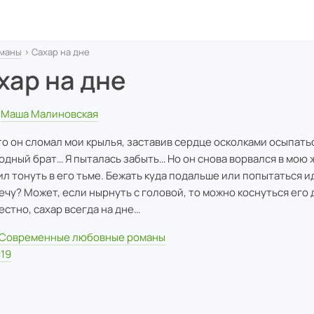
маны
› Сахар на дне
хар на дне
Маша Малиновская
то он сломал мои крылья, заставив сердце осколками осыпаться
одный брат… Я пыталась забыть… Но он снова ворвался в мою 
ил тонуть в его тьме. Бежать куда подальше или попытаться и
ечу? Может, если нырнуть с головой, то можно коснуться его 
естно, сахар всегда на дне…
Современные любовные романы
19