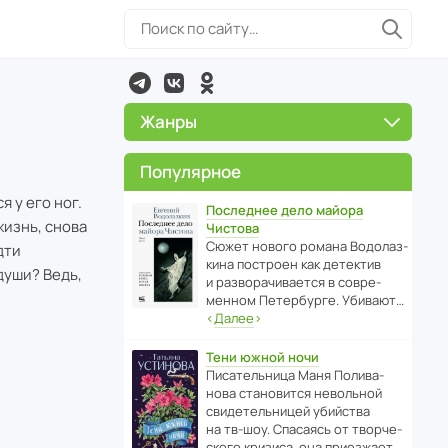
Жанры
Популярное
 у его ног.
Последнее дело майора
жизнь, снова
Чистова
Сюжет нового романа Водо­ла­з­
дти
кина пост­роен как дете­ктив
души? Ведь,
и разво­ра­чи­ва­ется в совре­
менном Пете­р­бурге. Убивают…
‹
Далее
›
Тени южной ночи
Писа­тель­ница Маня Поли­ва­
нова стано­вится невольной
свиде­тель­ницей убийства
на тв-шоу. Спасаясь от твор­че­
с­кого кризиса, она приезжает…