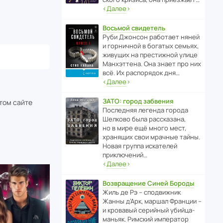
‹
Далее
›
Восьмой свидетель
Руби Джонсон рабо­тает няней
и горни­чной в богатых семьях,
живущих на прес­ти­жной улице
Манх­эт­тена. Она знает про них
всё. Их распо­рядок дня…
‹
Далее
›
ЗАТО: город забвения
этом сайте
После­дняя легенда города
Шелково была расска­зана,
но в мире ещё много мест,
хранящих свои мрачные тайны.
Новая группа иска­телей
приключений…
‹
Далее
›
Возвращение Синей Бороды
Жиль де Рэ – спод­ви­жник
Жанны д’Арк, маршал Франции –
и кровавый серийный убийца-
маньяк. Римский импе­ратор