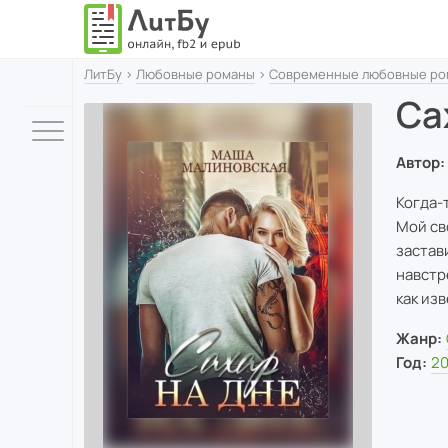
ЛитБу
›
Любовные романы
›
Современные любовные ро
Са
Автор:
Когда-
Мой св
застав
навстр
как изв
Жанр:
Год:
20