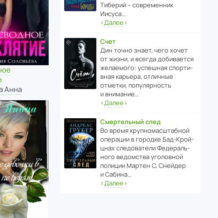
Тиберий – совре­менник
Иисуса…
‹
Далее
›
Счет
Дин точно знает, чего хочет
от жизни, и всегда доби­ва­ется
жела­е­мого: успе­шная спор­ти­
ное
вная карьера, отли­чные
е
отметки, попу­ля­р­ность
а Анна
и внимание…
‹
Далее
›
Смертельный след
Во время круп­но­мас­ш­та­бной
операции в городке Бад‑Крой­
цнах следо­ва­тели Феде­раль­
ного ведомства уголо­вной
полиции Мартен С. Снейдер
и Сабина…
‹
Далее
›