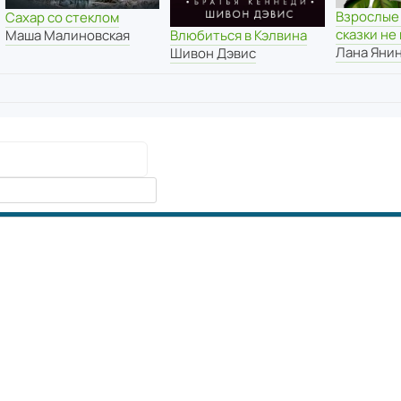
Взрослые 
Сахар со стеклом
сказки не
Влюбиться в Кэлвина
Маша Малиновская
Лана Яни
Шивон Дэвис