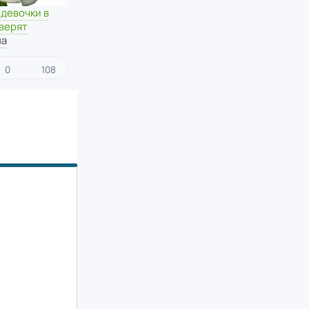
девочки в
 верят
на
0
108