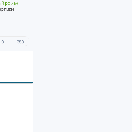
ый роман
артман
0
350