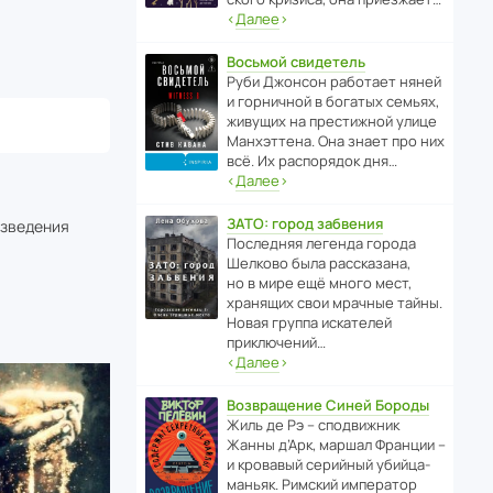
‹
Далее
›
Восьмой свидетель
Руби Джонсон рабо­тает няней
и горни­чной в богатых семьях,
живущих на прес­ти­жной улице
Манх­эт­тена. Она знает про них
всё. Их распо­рядок дня…
‹
Далее
›
ЗАТО: город забвения
изведения
После­дняя легенда города
Шелково была расска­зана,
но в мире ещё много мест,
хранящих свои мрачные тайны.
Новая группа иска­телей
приключений…
‹
Далее
›
Возвращение Синей Бороды
Жиль де Рэ – спод­ви­жник
Жанны д’Арк, маршал Франции –
и кровавый серийный убийца-
маньяк. Римский импе­ратор