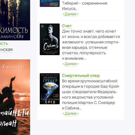
Тиберий – совре­менник
Иисуса…
‹
Далее
›
Счет
Дин точно знает, чего хочет
от жизни, и всегда доби­ва­ется
жела­е­мого: успе­шная спор­ти­
сть
вная карьера, отли­чные
инская
отметки, попу­ля­р­ность
и внимание…
‹
Далее
›
Смертельный след
Во время круп­но­мас­ш­та­бной
операции в городке Бад‑Крой­
цнах следо­ва­тели Феде­раль­
ного ведомства уголо­вной
полиции Мартен С. Снейдер
и Сабина…
‹
Далее
›