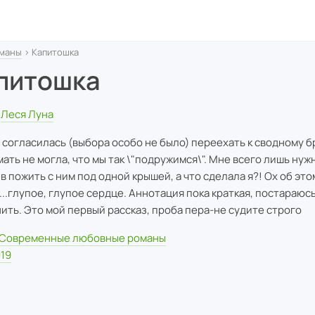
маны
› Капитошка
питошка
Леся Луна
я согласилась (выбора особо не было) переехать к сводному б
мать не могла, что мы так \"подружимся\". Мне всего лишь нуж
в пожить с ним под одной крышей, а что сделала я?! Ох об это
...глупое, глупое сердце. Аннотация пока краткая, постараюс
ить. Это мой первый рассказ, проба пера-не судите строго
Современные любовные романы
19