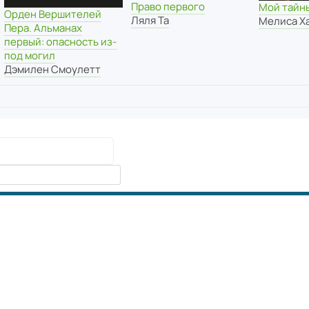
Право первого
Мой тайн
Орден Вершителей
Ляля Та
Мелиса Х
Пера. Альманах
первый: опасность из-
под могил
Дэмилен Смоулетт