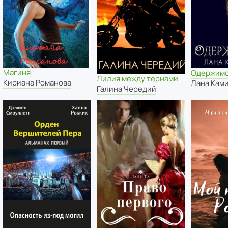
Магиня
Одержимо
Лилия между тернами
Кириана Романова
Лана Кам
Галина Чередий