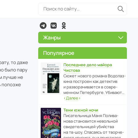
Жанры
Популярное
рату, то даже
Последнее дело майора
но было пару
Чистова
Сюжет нового романа Водо­ла­з­
м лучше не
кина пост­роен как дете­ктив
ь попозже
и разво­ра­чи­ва­ется в совре­
менном Пете­р­бурге. Убивают…
‹
Далее
›
Тени южной ночи
Писа­тель­ница Маня Поли­ва­
нова стано­вится невольной
свиде­тель­ницей убийства
на тв-шоу. Спасаясь от твор­че­
с­кого кризиса, она приезжает…