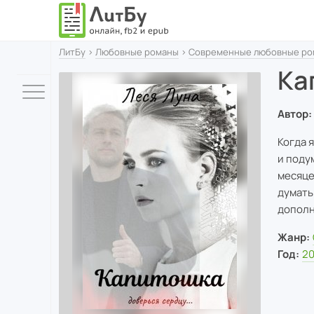
ЛитБу
›
Любовные романы
›
Современные любовные ро
Ка
Автор:
Когда 
и поду
месяце
думать
дополн
Жанр:
Год:
20