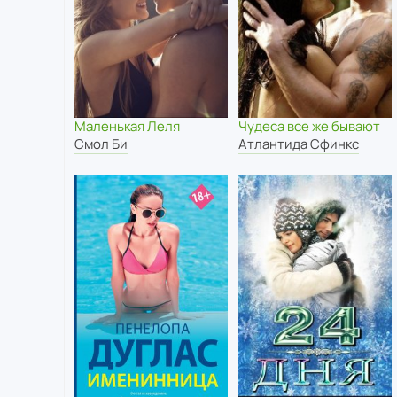
Маленькая Леля
Чудеса все же бывают
Смол Би
Атлантида Сфинкс