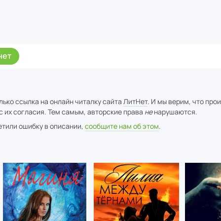
нет
лько ссылка на онлайн читалку сайта
ЛитНет
. И мы верим, что про
с их согласия. Тем самым, авторские права
не
нарушаются.
метили ошибку в описании,
сообщите нам об этом
.