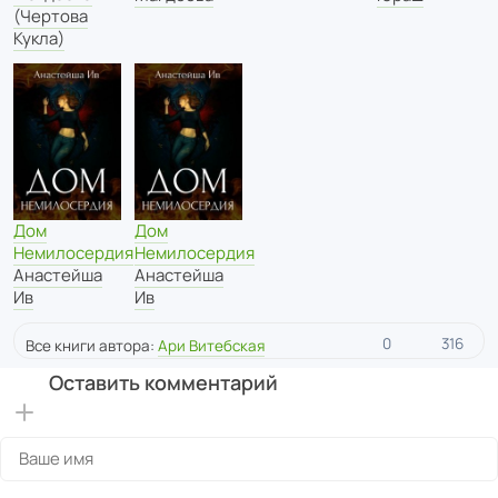
(Чертова
Кукла)
Дом
Дом
Немилосердия
Немилосердия
Анастейша
Анастейша
Ив
Ив
0
316
Все книги автора:
Ари Витебская
Оставить комментарий