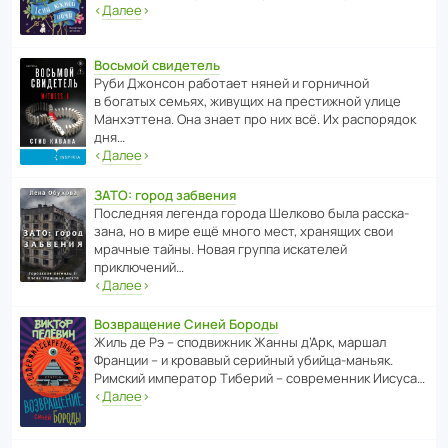
‹
Далее
›
Восьмой свидетель
Руби Джонсон рабо­тает няней и горни­чной
в богатых семьях, живущих на прес­ти­жной улице
Манх­эт­тена. Она знает про них всё. Их распо­рядок
дня…
‹
Далее
›
ЗАТО: город забвения
После­дняя легенда города Шелково была расска­
зана, но в мире ещё много мест, хранящих свои
мрачные тайны. Новая группа иска­телей
приключений…
‹
Далее
›
Возвращение Синей Бороды
Жиль де Рэ – спод­ви­жник Жанны д’Арк, маршал
Франции – и кровавый серийный убийца-маньяк.
Римский импе­ратор Тиберий – совре­менник Иисуса…
‹
Далее
›