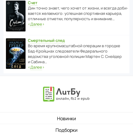
Счет
Дин точно знает, чего хочет от жизни, и всегда доби­
ва­ется жела­е­мого: успе­шная спор­ти­вная карьера,
отли­чные отметки, попу­ля­р­ность и внимание…
‹
Далее
›
Смертельный след
Во время круп­но­мас­ш­та­бной операции в городке
Бад‑Крой­цнах следо­ва­тели Феде­раль­ного
ведомства уголо­вной полиции Мартен С. Снейдер
и Сабина…
‹
Далее
›
Новинки
Подборки