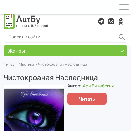
Жанры
ЛитБу
›
Мистика
› Чистокроаная Наследница
Чистокроаная Наследница
Автор:
Ари Витебская
Читать