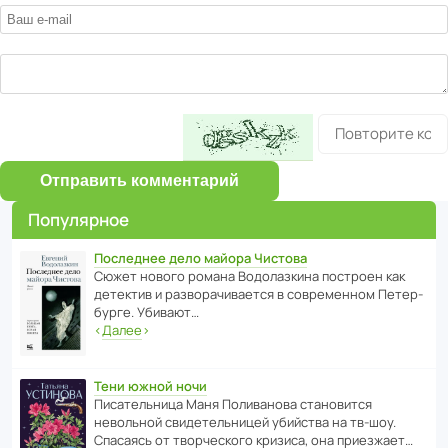
Отправить комментарий
Популярное
Последнее дело майора Чистова
Сюжет нового романа Водо­ла­з­кина пост­роен как
дете­ктив и разво­ра­чи­ва­ется в совре­менном Пете­р­
бурге. Убивают…
‹
Далее
›
Тени южной ночи
Писа­тель­ница Маня Поли­ва­нова стано­вится
невольной свиде­тель­ницей убийства на тв-шоу.
Спасаясь от твор­че­с­кого кризиса, она приезжает…