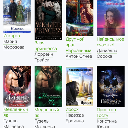
Искорка
Друг мой
Найдись, мое
Мария
Злая
враг.
счастье!
Морозова
принцесса
Нереальный
Даниэлла
Лоррейн
Антон Огнев
Сорока
Трейси
Медленный
Ирорх
Медленный
Принц по
яд
Надежда
яд
Госту
Гузель
Еремина
Гузель
Кристина
Магдеева
Магдеева
Юраш